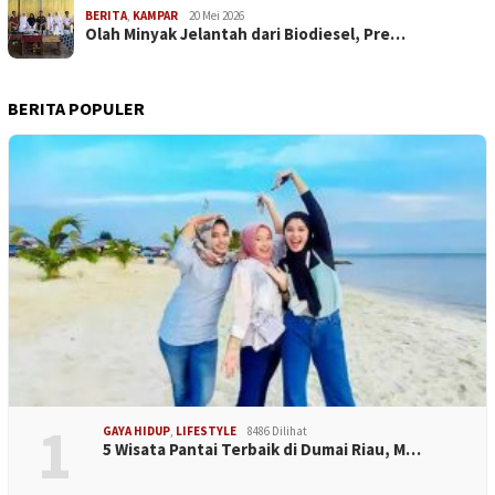
BERITA
,
KAMPAR
20 Mei 2026
Olah Minyak Jelantah dari Biodiesel, Pre…
BERITA POPULER
1
GAYA HIDUP
,
LIFESTYLE
8486 Dilihat
5 Wisata Pantai Terbaik di Dumai Riau, M…