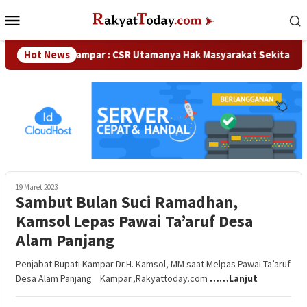
Loncat
Menu
ke
Mobile
konten
ka DPRD Kampar : CSR Utamanya Hak Masyarakat Sekitar Perusa
Hot News
19 Maret 2023
Sambut Bulan Suci Ramadhan,
Kamsol Lepas Pawai Ta’aruf Desa
Alam Panjang
Penjabat Bupati Kampar Dr.H. Kamsol, MM saat Melpas Pawai Ta’aruf
Desa Alam Panjang Kampar.,Rakyattoday.com
……Lanjut