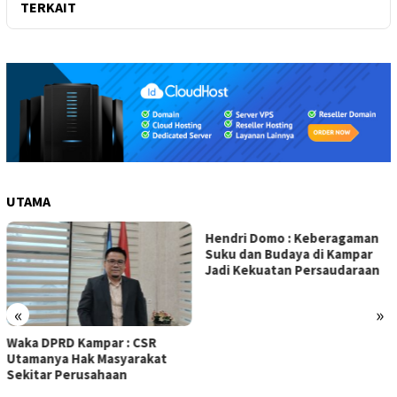
TERKAIT
UTAMA
Hendri Domo : Keberagaman
Suku dan Budaya di Kampar
Jadi Kekuatan Persaudaraan
«
»
Olah Minyak Jelantah dari
Biodiesel, Prestasi Siswa MAN
5 Kampar Diapresiasi Eko
Sutrisno