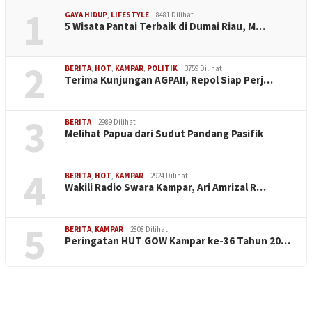
1
GAYA HIDUP
,
LIFESTYLE
8481 Dilihat
5 Wisata Pantai Terbaik di Dumai Riau, M…
2
BERITA
,
HOT
,
KAMPAR
,
POLITIK
3759 Dilihat
Terima Kunjungan AGPAII, Repol Siap Perj…
3
BERITA
2989 Dilihat
Melihat Papua dari Sudut Pandang Pasifik
4
BERITA
,
HOT
,
KAMPAR
2924 Dilihat
Wakili Radio Swara Kampar, Ari Amrizal R…
5
BERITA
,
KAMPAR
2808 Dilihat
Peringatan HUT GOW Kampar ke-36 Tahun 20…