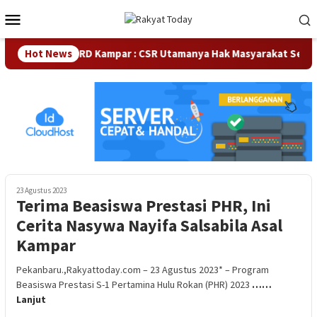
Loncat
Menu
ke
Mobile
konten
Hot News
Waka DPRD Kampar : CSR Utamanya Hak Masyarakat Sekitar
23 Agustus 2023
Terima Beasiswa Prestasi PHR, Ini
Cerita Nasywa Nayifa Salsabila Asal
Kampar
Pekanbaru.,Rakyattoday.com – 23 Agustus 2023* – Program
Beasiswa Prestasi S-1 Pertamina Hulu Rokan (PHR) 2023
……
Lanjut