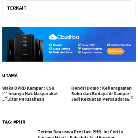
TERKAIT
UTAMA
Waka DPRD Kampar : CSR
Hendri Domo : Keberagaman
Utamanya Hak Masyarakat
Suku dan Budaya di Kampar
«
»
Sekitar Perusahaan
Jadi Kekuatan Persaudaraan
TAG:
#PHR
Terima Beasiswa Prestasi PHR, Ini Cerita
Nasywa Nayifa Salsabila Asal Kampar