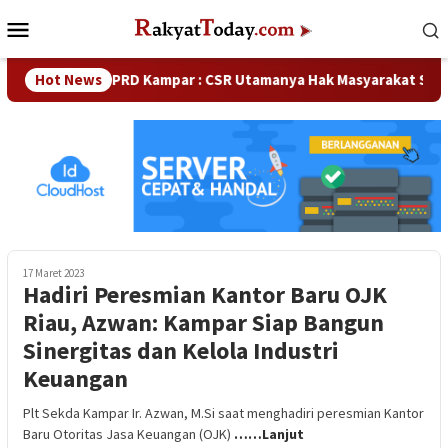
Loncat
Menu
ke
Mobile
konten
Hot News
Waka DPRD Kampar : CSR Utamanya Hak Masyarakat Sekita
17 Maret 2023
Hadiri Peresmian Kantor Baru OJK
Riau, Azwan: Kampar Siap Bangun
Sinergitas dan Kelola Industri
Keuangan
Plt Sekda Kampar Ir. Azwan, M.Si saat menghadiri peresmian Kantor
Baru Otoritas Jasa Keuangan (OJK)
……Lanjut