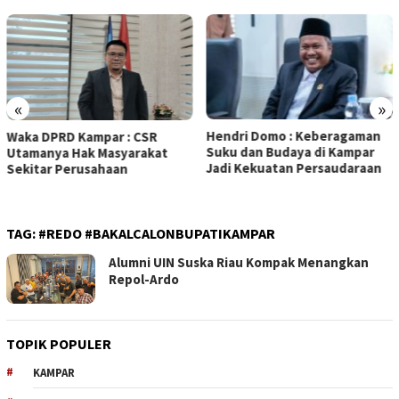
«
»
Hendri Domo : Keberagaman
Olah Minyak Jelantah dari
Suku dan Budaya di Kampar
Biodiesel, Prestasi Siswa MAN
Jadi Kekuatan Persaudaraan
5 Kampar Diapresiasi Eko
Sutrisno
TAG:
#REDO #BAKALCALONBUPATIKAMPAR
Alumni UIN Suska Riau Kompak Menangkan
Repol-Ardo
TOPIK POPULER
KAMPAR