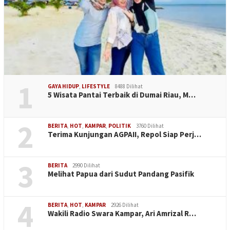
1
GAYA HIDUP
,
LIFESTYLE
8488 Dilihat
5 Wisata Pantai Terbaik di Dumai Riau, M…
2
BERITA
,
HOT
,
KAMPAR
,
POLITIK
3760 Dilihat
Terima Kunjungan AGPAII, Repol Siap Perj…
3
BERITA
2990 Dilihat
Melihat Papua dari Sudut Pandang Pasifik
4
BERITA
,
HOT
,
KAMPAR
2926 Dilihat
Wakili Radio Swara Kampar, Ari Amrizal R…