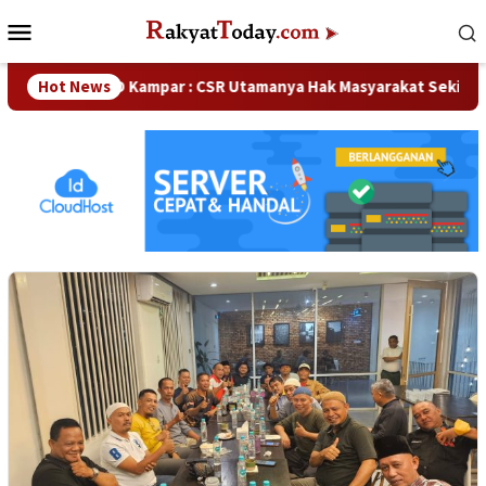
Loncat
Menu
ke
Mobile
konten
aka DPRD Kampar : CSR Utamanya Hak Masyarakat Sekitar Perus
Hot News