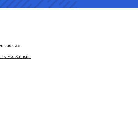
ersaudaraan
iasi Eko Sutrisno