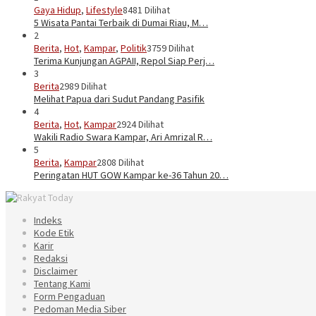
Gaya Hidup
,
Lifestyle
8481 Dilihat
5 Wisata Pantai Terbaik di Dumai Riau, M…
2
Berita
,
Hot
,
Kampar
,
Politik
3759 Dilihat
Terima Kunjungan AGPAII, Repol Siap Perj…
3
Berita
2989 Dilihat
Melihat Papua dari Sudut Pandang Pasifik
4
Berita
,
Hot
,
Kampar
2924 Dilihat
Wakili Radio Swara Kampar, Ari Amrizal R…
5
Berita
,
Kampar
2808 Dilihat
Peringatan HUT GOW Kampar ke-36 Tahun 20…
Indeks
Kode Etik
Karir
Redaksi
Disclaimer
Tentang Kami
Form Pengaduan
Pedoman Media Siber