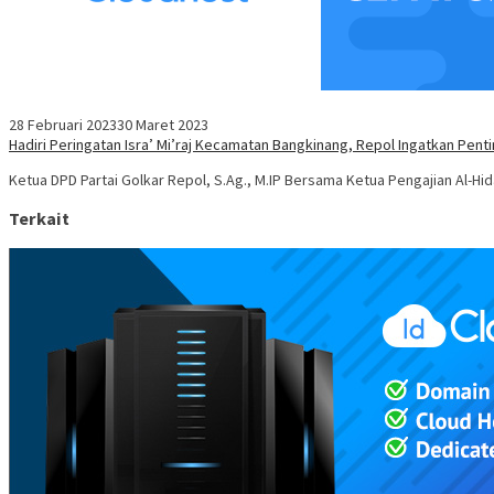
28 Februari 2023
30 Maret 2023
Hadiri Peringatan Isra’ Mi’raj Kecamatan Bangkinang, Repol Ingatkan Pent
Ketua DPD Partai Golkar Repol, S.Ag., M.IP Bersama Ketua Pengajian Al-H
Terkait