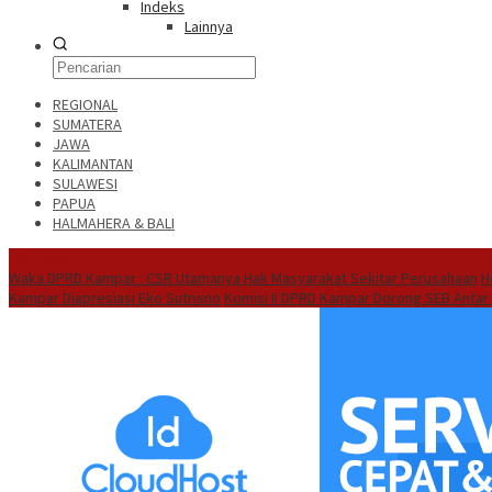
Indeks
Lainnya
REGIONAL
SUMATERA
JAWA
KALIMANTAN
SULAWESI
PAPUA
HALMAHERA & BALI
Hot News
Waka DPRD Kampar : CSR Utamanya Hak Masyarakat Sekitar Perusahaan
H
Kampar Diapresiasi Eko Sutrisno
Komisi II DPRD Kampar Dorong SEB Antar