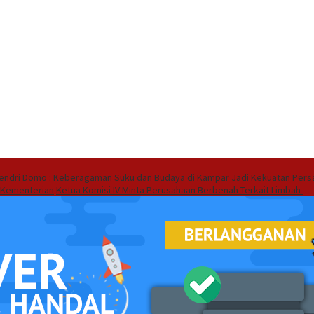
endri Domo : Keberagaman Suku dan Budaya di Kampar Jadi Kekuatan Pers
 Kementerian
Ketua Komisi IV Minta Perusahaan Berbenah Terkait Limbah