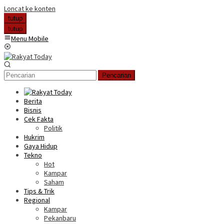
Loncat ke konten
tutup
tutup
Menu Mobile
Pencarian
Berita
Bisnis
Cek Fakta
Politik
Hukrim
Gaya Hidup
Tekno
Hot
Kampar
Saham
Tips & Trik
Regional
Kampar
Pekanbaru