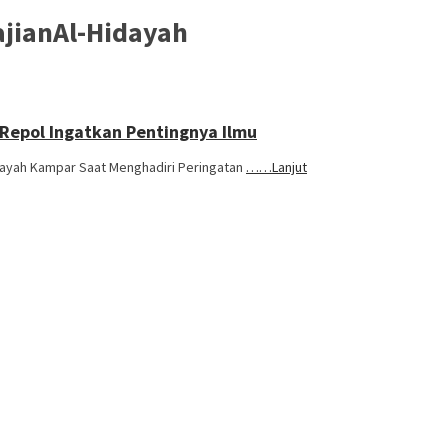
jianAl-Hidayah
 Repol Ingatkan Pentingnya Ilmu
idayah Kampar Saat Menghadiri Peringatan
……Lanjut