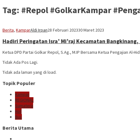
Tag:
#Repol #GolkarKampar #Penga
Berita
,
Kampar
Aldi Irpan
28 Februari 2023
30 Maret 2023
Hadiri Peringatan Isra’ Mi’raj Kecamatan Bangkinang,
Ketua DPD Partai Golkar Repol, S.Ag., M.IP Bersama Ketua Pengajian Al-H
Tidak Ada Pos Lagi.
Tidak ada laman yang di load.
Topik Populer
Kampar
REGIONAL
Sumatera
Hot
Bus
Berita Utama