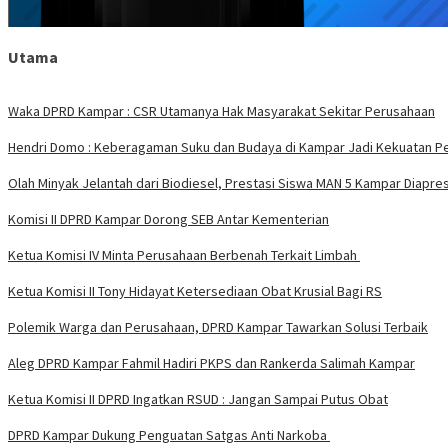
Utama
Waka DPRD Kampar : CSR Utamanya Hak Masyarakat Sekitar Perusahaan
Hendri Domo : Keberagaman Suku dan Budaya di Kampar Jadi Kekuatan P
Olah Minyak Jelantah dari Biodiesel, Prestasi Siswa MAN 5 Kampar Diapres
Komisi II DPRD Kampar Dorong SEB Antar Kementerian
Ketua Komisi IV Minta Perusahaan Berbenah Terkait Limbah
Ketua Komisi II Tony Hidayat Ketersediaan Obat Krusial Bagi RS
Polemik Warga dan Perusahaan, DPRD Kampar Tawarkan Solusi Terbaik
Aleg DPRD Kampar Fahmil Hadiri PKPS dan Rankerda Salimah Kampar
Ketua Komisi II DPRD Ingatkan RSUD : Jangan Sampai Putus Obat
DPRD Kampar Dukung Penguatan Satgas Anti Narkoba