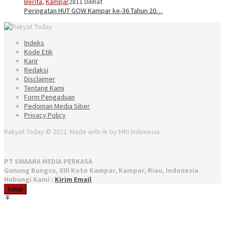
Berita
,
Kampar
2811 Dilihat
Peringatan HUT GOW Kampar ke-36 Tahun 20…
Indeks
Kode Etik
Karir
Redaksi
Disclaimer
Tentang Kami
Form Pengaduan
Pedoman Media Siber
Privacy Policy
Rakyat Today © 2022. Made with ☕ by MRI Indonesia
PT SWAARA MEDIA PERKASA
Gunung Bungsu, XIII Koto Kampar, Kampar, Riau, Indonesia
Hubungi Kami :
Kirim Email
tutup