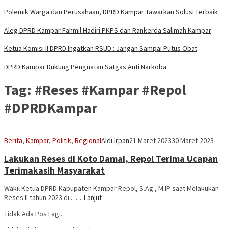
Polemik Warga dan Perusahaan, DPRD Kampar Tawarkan Solusi Terbaik
Aleg DPRD Kampar Fahmil Hadiri PKPS dan Rankerda Salimah Kampar
Ketua Komisi II DPRD Ingatkan RSUD : Jangan Sampai Putus Obat
DPRD Kampar Dukung Penguatan Satgas Anti Narkoba
Tag:
#Reses #Kampar #Repol
#DPRDKampar
Berita
,
Kampar
,
Politik
,
Regional
Aldi Irpan
21 Maret 2023
30 Maret 2023
Lakukan Reses di Koto Damai, Repol Terima Ucapan
Terimakasih Masyarakat
Wakil Ketua DPRD Kabupaten Kampar Repol, S.Ag., M.IP saat Melakukan
Reses II tahun 2023 di
……Lanjut
Tidak Ada Pos Lagi.