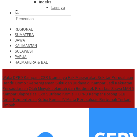
Indeks
Lainnya
REGIONAL
SUMATERA
JAWA
KALIMANTAN
SULAWESI
PAPUA
HALMAHERA & BALI
Hot News
Waka DPRD Kampar : CSR Utamanya Hak Masyarakat Sekitar Perusahaan
Hendri Domo : Keberagaman Suku dan Budaya di Kampar Jadi Kekuatan
Persaudaraan
Olah Minyak Jelantah dari Biodiesel, Prestasi Siswa MAN 5
Kampar Diapresiasi Eko Sutrisno
Komisi II DPRD Kampar Dorong SEB
Antar Kementerian
Ketua Komisi IV Minta Perusahaan Berbenah Terkait
Limbah