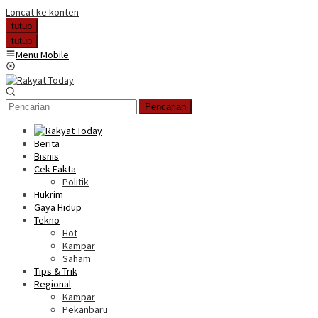
Loncat ke konten
tutup
tutup
Menu Mobile
Pencarian
Berita
Bisnis
Cek Fakta
Politik
Hukrim
Gaya Hidup
Tekno
Hot
Kampar
Saham
Tips & Trik
Regional
Kampar
Pekanbaru