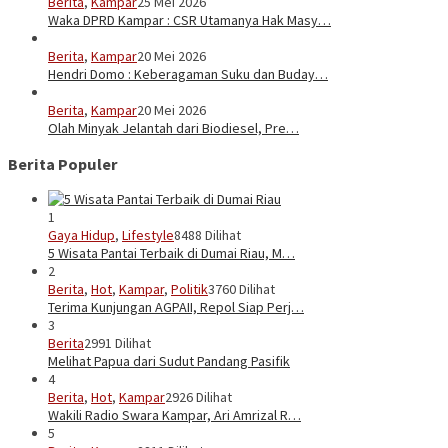
Berita
,
Kampar
25 Mei 2026
Waka DPRD Kampar : CSR Utamanya Hak Masy…
Berita
,
Kampar
20 Mei 2026
Hendri Domo : Keberagaman Suku dan Buday…
Berita
,
Kampar
20 Mei 2026
Olah Minyak Jelantah dari Biodiesel, Pre…
Berita Populer
1
Gaya Hidup
,
Lifestyle
8488 Dilihat
5 Wisata Pantai Terbaik di Dumai Riau, M…
2
Berita
,
Hot
,
Kampar
,
Politik
3760 Dilihat
Terima Kunjungan AGPAII, Repol Siap Perj…
3
Berita
2991 Dilihat
Melihat Papua dari Sudut Pandang Pasifik
4
Berita
,
Hot
,
Kampar
2926 Dilihat
Wakili Radio Swara Kampar, Ari Amrizal R…
5