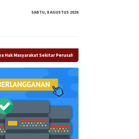
tutup
SABTU, 8 AGUSTUS 2026
yarakat Sekitar Perusahaan
Hendri Domo : Keberagaman 