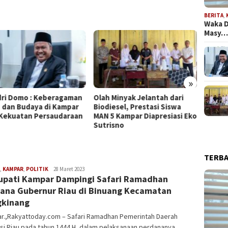
BERITA
,
Waka D
Masy
»
 Minyak Jelantah dari
Komisi II DPRD Kampar
Ketua 
iesel, Prestasi Siswa
Dorong SEB Antar
Perus
5 Kampar Diapresiasi Eko
Kementerian
Terka
isno
TERB
,
KAMPAR
,
POLITIK
Aldi
28 Maret 2023
upati Kampar Dampingi Safari Ramadhan
Irpan
ana Gubernur Riau di Binuang Kecamatan
gkinang
r.,Rakyattoday.com – Safari Ramadhan Pemerintah Daerah
si Riau pada tahun 1444 H, dalam pelaksanaan perdananya
……