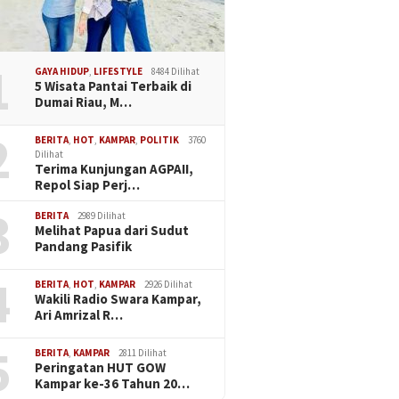
1
GAYA HIDUP
,
LIFESTYLE
8484 Dilihat
5 Wisata Pantai Terbaik di
Dumai Riau, M…
2
BERITA
,
HOT
,
KAMPAR
,
POLITIK
3760
Dilihat
Terima Kunjungan AGPAII,
Repol Siap Perj…
3
BERITA
2989 Dilihat
Melihat Papua dari Sudut
Pandang Pasifik
4
BERITA
,
HOT
,
KAMPAR
2926 Dilihat
Wakili Radio Swara Kampar,
Ari Amrizal R…
5
BERITA
,
KAMPAR
2811 Dilihat
Peringatan HUT GOW
Kampar ke-36 Tahun 20…