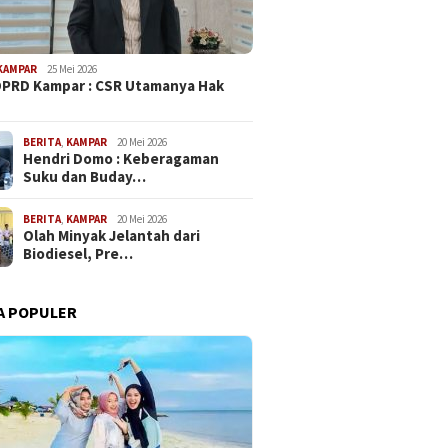
KAMPAR
25 Mei 2026
PRD Kampar : CSR Utamanya Hak
…
BERITA
,
KAMPAR
20 Mei 2026
Hendri Domo : Keberagaman
Suku dan Buday…
BERITA
,
KAMPAR
20 Mei 2026
Olah Minyak Jelantah dari
Biodiesel, Pre…
A POPULER