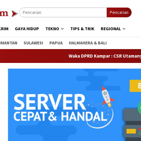
Pencarian
KRIM
GAYA HIDUP
TEKNO
TIPS & TRIK
REGIONAL
IMANTAN
SULAWESI
PAPUA
HALMAHERA & BALI
Waka DPRD Kampar : CSR Utamanya Hak Mas