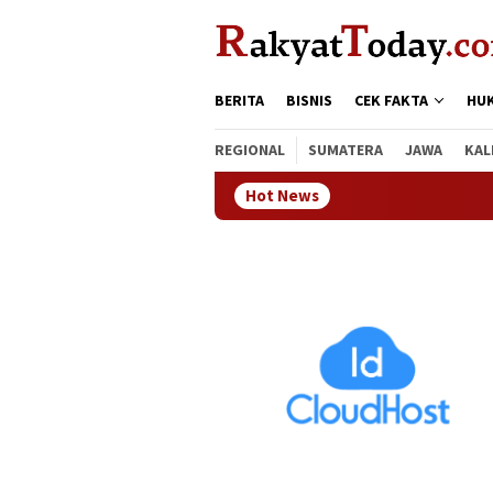
Loncat
tutup
ke
konten
BERITA
BISNIS
CEK FAKTA
HU
REGIONAL
SUMATERA
JAWA
KAL
Hot News