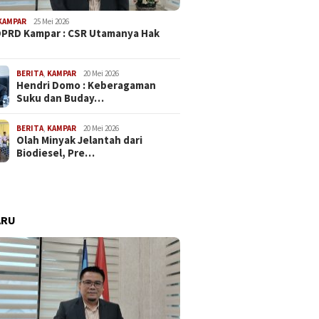
KAMPAR
25 Mei 2026
PRD Kampar : CSR Utamanya Hak
…
BERITA
,
KAMPAR
20 Mei 2026
Hendri Domo : Keberagaman
Suku dan Buday…
BERITA
,
KAMPAR
20 Mei 2026
Komisi IV Minta
Ketua Komisi II Tony Hidayat
Polemi
Olah Minyak Jelantah dari
ahaan Berbenah
Ketersediaan Obat Krusial
Perusa
Biodiesel, Pre…
it Limbah
Bagi RS
Tawarka
ARU