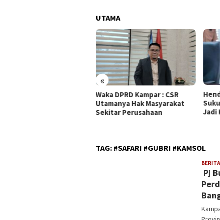
UTAMA
«
Hendri Domo : Keberagaman
Olah
ka DPRD Kampar : CSR
Suku dan Budaya di Kampar
Biod
amanya Hak Masyarakat
Jadi Kekuatan Persaudaraan
MAN 
kitar Perusahaan
Sutr
TAG:
#SAFARI #GUBRI #KAMSOL
BERITA
Pj B
Perd
Ban
Kampa
Provin