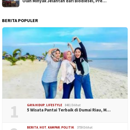
Olah Minyak Jelantah dari Biodiesel, Pre…
BERITA POPULER
1
GAYA HIDUP
,
LIFESTYLE
8481 Dilihat
5 Wisata Pantai Terbaik di Dumai Riau, M…
BERITA
,
HOT
,
KAMPAR
,
POLITIK
3759 Dilihat