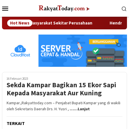
Loncat
Menu
ke
Mobile
konten
nya Hak Masyarakat Sekitar Perusahaan
Hot News
Hendri Domo : 
16 Februari 2023
Sekda Kampar Bagikan 15 Ekor Sapi
Kepada Masyarakat Aur Kuning
Kampar.,Rakyattoday.com – Penjabat Bupati Kampar yang di wakili
oleh Sekretaris Daerah Drs. H. Yusri ,
……Lanjut
TERKAIT