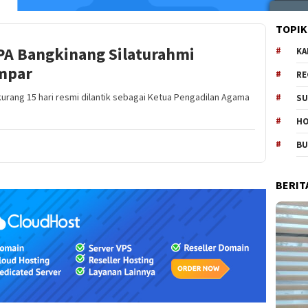
TOPIK
 PA Bangkinang Silaturahmi
KA
mpar
RE
urang 15 hari resmi dilantik sebagai Ketua Pengadilan Agama
SU
H
B
BERIT