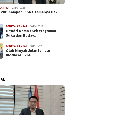
KAMPAR
25 Mei 2026
PRD Kampar : CSR Utamanya Hak
…
BERITA
,
KAMPAR
20 Mei 2026
Hendri Domo : Keberagaman
Suku dan Buday…
BERITA
,
KAMPAR
20 Mei 2026
Komisi IV Minta
Ketua Komisi II Tony Hidayat
Polemik
Olah Minyak Jelantah dari
ahaan Berbenah
Ketersediaan Obat Krusial
Perusah
Biodiesel, Pre…
it Limbah
Bagi RS
Tawarka
ARU