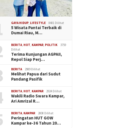
1
GAYA HIDUP
,
LIFESTYLE
8481 Dilihat
5 Wisata Pantai Terbaik di
Dumai Riau, M…
2
BERITA
,
HOT
,
KAMPAR
,
POLITIK
3759
Dilihat
Terima Kunjungan AGPAII,
Repol Siap Perj…
3
BERITA
2989 Dilihat
Melihat Papua dari Sudut
Pandang Pasifik
4
BERITA
,
HOT
,
KAMPAR
2924 Dilihat
Wakili Radio Swara Kampar,
Ari Amrizal R…
5
BERITA
,
KAMPAR
2808 Dilihat
Peringatan HUT GOW
Kampar ke-36 Tahun 20…