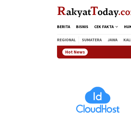
Loncat
tutup
ke
konten
BERITA
BISNIS
CEK FAKTA
HU
REGIONAL
SUMATERA
JAWA
KAL
Hot News