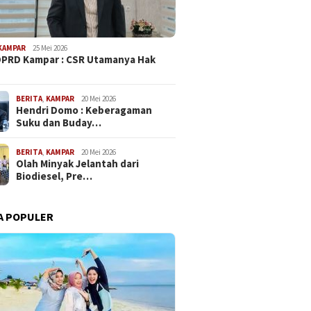
KAMPAR
25 Mei 2026
PRD Kampar : CSR Utamanya Hak
…
BERITA
,
KAMPAR
20 Mei 2026
Hendri Domo : Keberagaman
Suku dan Buday…
BERITA
,
KAMPAR
20 Mei 2026
Olah Minyak Jelantah dari
Biodiesel, Pre…
A POPULER