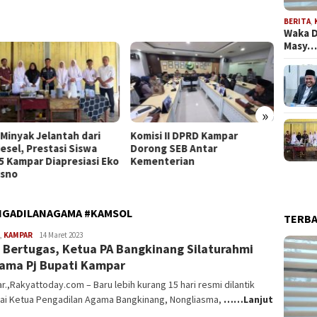
BERITA
,
Waka D
Masy
»
 Minyak Jelantah dari
Komisi II DPRD Kampar
Ketua 
esel, Prestasi Siswa
Dorong SEB Antar
Perus
5 Kampar Diapresiasi Eko
Kementerian
Terka
isno
NGADILANAGAMA #KAMSOL
TERB
,
KAMPAR
Aldi
14 Maret 2023
 Bertugas, Ketua PA Bangkinang Silaturahmi
Irpan
ama Pj Bupati Kampar
.,Rakyattoday.com – Baru lebih kurang 15 hari resmi dilantik
ai Ketua Pengadilan Agama Bangkinang, Nongliasma,
……Lanjut