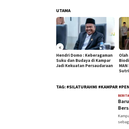
UTAMA
«
Hendri Domo : Keberagaman
Olah
a DPRD Kampar : CSR
Suku dan Budaya di Kampar
Biodi
amanya Hak Masyarakat
Jadi Kekuatan Persaudaraan
MAN 
itar Perusahaan
Sutr
TAG:
#SILATURAHMI #KAMPAR #PE
BERITA
Baru
Bers
Kampar
sebag