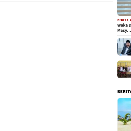
BERITA
,
Waka D
Masy
BERIT