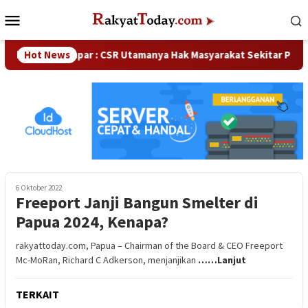
Loncat
Menu
ke
Mobile
konten
DPRD Kampar : CSR Utamanya Hak Masyarakat Sekitar Perusahaa
Hot News
6 Oktober 2022
Freeport Janji Bangun Smelter di
Papua 2024, Kenapa?
rakyattoday.com, Papua – Chairman of the Board & CEO Freeport
Mc-MoRan, Richard C Adkerson, menjanjikan
……Lanjut
TERKAIT