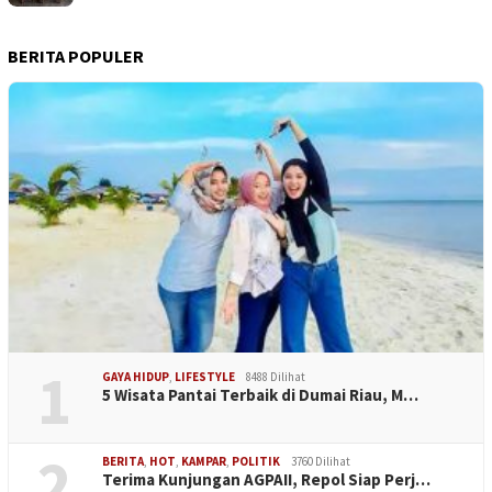
BERITA POPULER
1
GAYA HIDUP
,
LIFESTYLE
8488 Dilihat
5 Wisata Pantai Terbaik di Dumai Riau, M…
2
BERITA
,
HOT
,
KAMPAR
,
POLITIK
3760 Dilihat
Terima Kunjungan AGPAII, Repol Siap Perj…