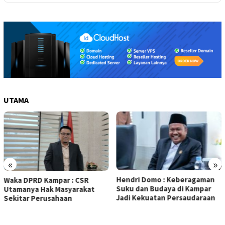
UTAMA
«
»
Hendri Domo : Keberagaman
Olah Minyak Jelantah dari
Suku dan Budaya di Kampar
Biodiesel, Prestasi Siswa M
Jadi Kekuatan Persaudaraan
5 Kampar Diapresiasi Eko
Sutrisno