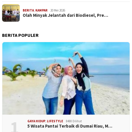
BERITA
,
KAMPAR
20 Mei 2026
Olah Minyak Jelantah dari Biodiesel, Pre…
BERITA POPULER
1
GAYA HIDUP
,
LIFESTYLE
8488 Dilihat
5 Wisata Pantai Terbaik di Dumai Riau, M…