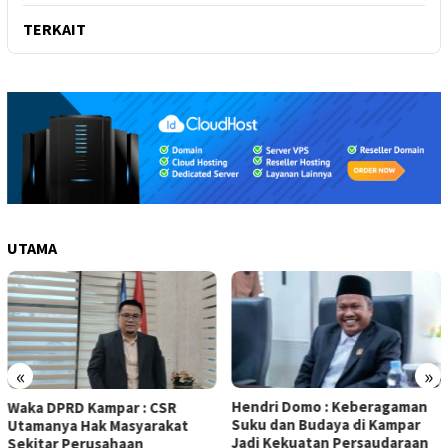
TERKAIT
UTAMA
«
»
Hendri Domo : Keberagaman
Olah Minyak Jelantah dari
Suku dan Budaya di Kampar
Biodiesel, Prestasi Siswa MAN
Jadi Kekuatan Persaudaraan
5 Kampar Diapresiasi Eko