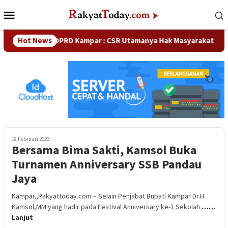
Loncat
Menu
ke
Mobile
konten
Waka DPRD Kampar : CSR Utamanya Hak Masyarakat Sekitar P
Hot News
18 Februari 2023
Bersama Bima Sakti, Kamsol Buka
Turnamen Anniversary SSB Pandau
Jaya
Kampar.,Rakyattoday.com – Selain Penjabat Bupati Kampar Dr.H.
Kamsol,MM yang hadir pada Festival Anniversary ke-1 Sekolah
……
Lanjut