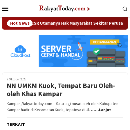
Loncat
Menu
ke
Mobile
konten
Kampar : CSR Utamanya Hak Masyarakat Sekitar Perusahaan
Hot News
7 Oktober 2023
NN UMKM Kuok, Tempat Baru Oleh-
oleh Khas Kampar
Kampar.,Rakyattoday.com – Satu lagi pusat oleh-oleh Kabupaten
Kampar hadir di Kecamatan Kuok, tepatnya di Jl.
……Lanjut
TERKAIT