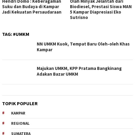
Hendri Domo : Keberagaman
Olah Minyak Jelantah dari
Suku dan Budaya di Kampar
Biodiesel, Prestasi Siswa MAN
Jadi Kekuatan Persaudaraan
5 Kampar Diapresiasi Eko
Sutrisno
TAG:
#UMKM
NN UMKM Kuok, Tempat Baru Oleh-oleh Khas
Kampar
Majukan UMKM, KPP Pratama Bangkinang
Adakan Bazar UMKM
TOPIK POPULER
KAMPAR
REGIONAL
SUMATERA