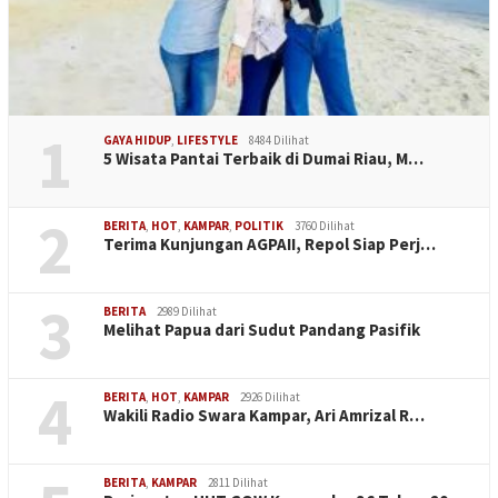
1
GAYA HIDUP
,
LIFESTYLE
8484 Dilihat
5 Wisata Pantai Terbaik di Dumai Riau, M…
2
BERITA
,
HOT
,
KAMPAR
,
POLITIK
3760 Dilihat
Terima Kunjungan AGPAII, Repol Siap Perj…
3
BERITA
2989 Dilihat
Melihat Papua dari Sudut Pandang Pasifik
4
BERITA
,
HOT
,
KAMPAR
2926 Dilihat
Wakili Radio Swara Kampar, Ari Amrizal R…
BERITA
,
KAMPAR
2811 Dilihat