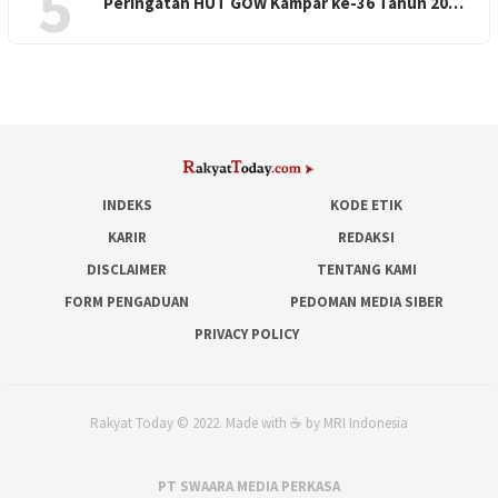
5
Peringatan HUT GOW Kampar ke-36 Tahun 20…
INDEKS
KODE ETIK
KARIR
REDAKSI
DISCLAIMER
TENTANG KAMI
FORM PENGADUAN
PEDOMAN MEDIA SIBER
PRIVACY POLICY
Rakyat Today © 2022. Made with ☕ by MRI Indonesia
PT SWAARA MEDIA PERKASA