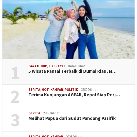
1
GAYA HIDUP
,
LIFESTYLE
8484 Dilihat
5 Wisata Pantai Terbaik di Dumai Riau, M…
2
BERITA
,
HOT
,
KAMPAR
,
POLITIK
3760 Dilihat
Terima Kunjungan AGPAII, Repol Siap Perj…
3
BERITA
2989 Dilihat
Melihat Papua dari Sudut Pandang Pasifik
BERITA
,
HOT
,
KAMPAR
2926 Dilihat