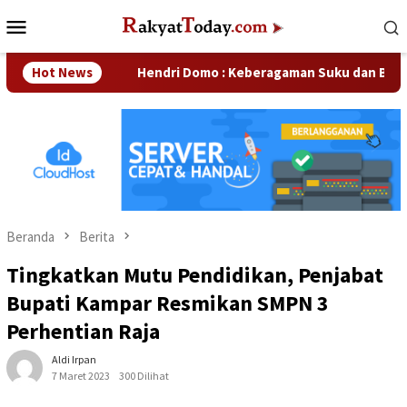
Loncat
Menu
ke
Mobile
konten
haan
Hot News
Hendri Domo : Keberagaman Suku dan Budaya di Kam
Beranda
Berita
Tingkatkan Mutu Pendidikan, Penjabat
Bupati Kampar Resmikan SMPN 3
Perhentian Raja
Aldi Irpan
7 Maret 2023
300 Dilihat