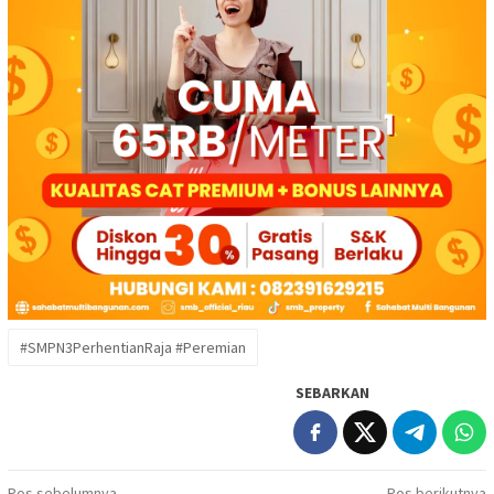
#SMPN3PerhentianRaja #Peremian
SEBARKAN
Pos sebelumnya
Pos berikutnya