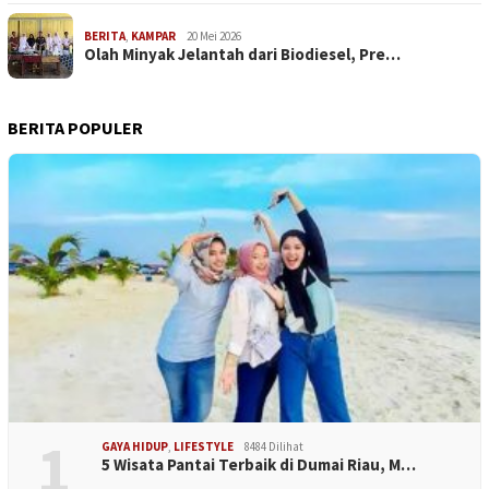
BERITA
,
KAMPAR
20 Mei 2026
Olah Minyak Jelantah dari Biodiesel, Pre…
BERITA POPULER
1
GAYA HIDUP
,
LIFESTYLE
8484 Dilihat
5 Wisata Pantai Terbaik di Dumai Riau, M…