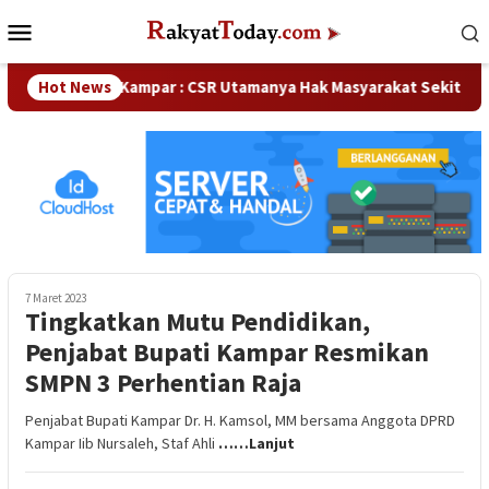
Loncat
Menu
ke
Mobile
konten
ka DPRD Kampar : CSR Utamanya Hak Masyarakat Sekitar Perusa
Hot News
7 Maret 2023
Tingkatkan Mutu Pendidikan,
Penjabat Bupati Kampar Resmikan
SMPN 3 Perhentian Raja
Penjabat Bupati Kampar Dr. H. Kamsol, MM bersama Anggota DPRD
Kampar Iib Nursaleh, Staf Ahli
……Lanjut