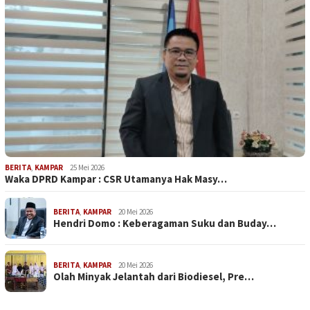
BERITA
,
KAMPAR
25 Mei 2026
Waka DPRD Kampar : CSR Utamanya Hak Masy…
BERITA
,
KAMPAR
20 Mei 2026
Hendri Domo : Keberagaman Suku dan Buday…
BERITA
,
KAMPAR
20 Mei 2026
Olah Minyak Jelantah dari Biodiesel, Pre…