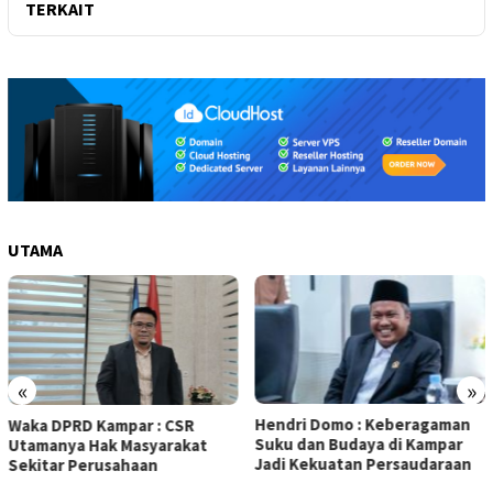
TERKAIT
UTAMA
«
»
Hendri Domo : Keberagaman
Olah Minyak Jelantah dari
Suku dan Budaya di Kampar
Biodiesel, Prestasi Siswa MAN
Jadi Kekuatan Persaudaraan
5 Kampar Diapresiasi Eko
Sutrisno