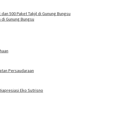
dan 500 Paket Takjil di Gunung Bungsu
n di Gunung Bungsu
ahaan
atan Persaudaraan
Diapresiasi Eko Sutrisno