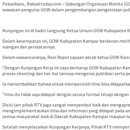
Pekanbaru., Rakyattoday.com – Gabungan Organisasi Wanita (
wawasan pengurus GOW dalam pengembangan pengelolaan publika
Kunjungan ini di hadiri langsung Ketua Umum GOW Kabupaten Ka
Dalam kesempatan ini, GOW Kabupaten Kampar berkenan melihat-
ruangan dan peralatannya.
Dalam wawancaranya, Rani Repol sapaan akrab ketua GOW Kampar
“Dengan Kunjungan Kerja ini saya berharap GOW Kabupaten Kam
proses shooting dan hal-hal lainnya mengenai publikasi serta p
Ia menambahkan bahwa untuk memperoleh ilmu bisa didapatkan
”Ilmu itu tidak saja didapat dengan secara formal tetapi dengan
Disisi lain pihak RTV juga sangat menyambut baik dan mengapr
mengimplementasikan ilmu dan informasi yang didapat pada ang
semua masyarakat baik di Daerah Kabupaten Kampar maupun lu
Setelah menyelesaikan Kunjungan Kerjanya, Pihak RTV memperk