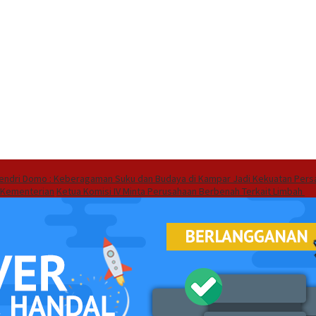
endri Domo : Keberagaman Suku dan Budaya di Kampar Jadi Kekuatan Pers
 Kementerian
Ketua Komisi IV Minta Perusahaan Berbenah Terkait Limbah