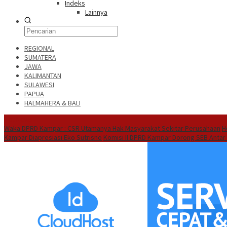
Indeks
Lainnya
REGIONAL
SUMATERA
JAWA
KALIMANTAN
SULAWESI
PAPUA
HALMAHERA & BALI
Hot News
Waka DPRD Kampar : CSR Utamanya Hak Masyarakat Sekitar Perusahaan
H
Kampar Diapresiasi Eko Sutrisno
Komisi II DPRD Kampar Dorong SEB Antar