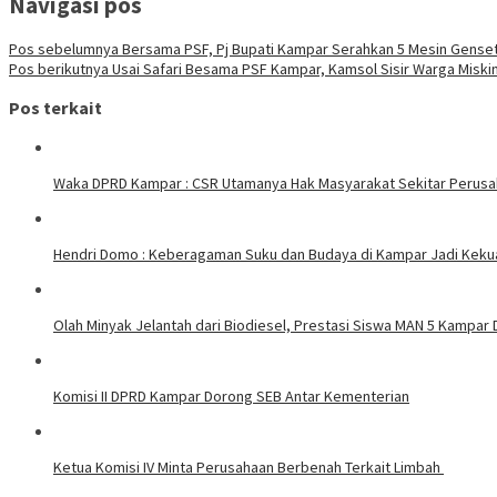
Navigasi pos
Pos sebelumnya
Bersama PSF, Pj Bupati Kampar Serahkan 5 Mesin Genset 
Pos berikutnya
Usai Safari Besama PSF Kampar, Kamsol Sisir Warga Miski
Pos terkait
Waka DPRD Kampar : CSR Utamanya Hak Masyarakat Sekitar Perus
Hendri Domo : Keberagaman Suku dan Budaya di Kampar Jadi Keku
Olah Minyak Jelantah dari Biodiesel, Prestasi Siswa MAN 5 Kampar 
Komisi II DPRD Kampar Dorong SEB Antar Kementerian
Ketua Komisi IV Minta Perusahaan Berbenah Terkait Limbah