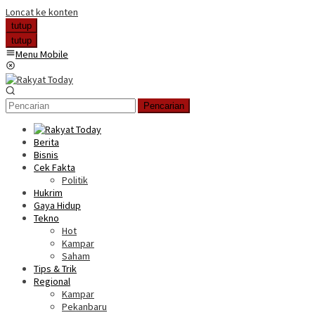
Loncat ke konten
tutup
tutup
Menu Mobile
Pencarian
Berita
Bisnis
Cek Fakta
Politik
Hukrim
Gaya Hidup
Tekno
Hot
Kampar
Saham
Tips & Trik
Regional
Kampar
Pekanbaru