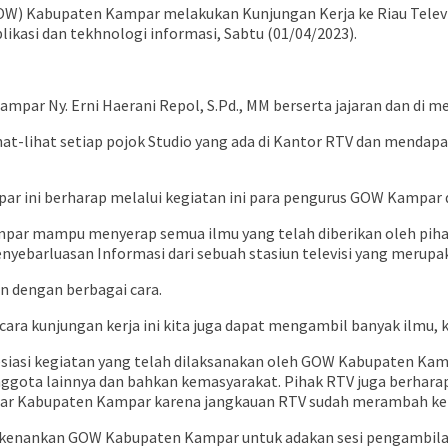
GOW) Kabupaten Kampar melakukan Kunjungan Kerja ke Riau Telev
si dan tekhnologi informasi, Sabtu (01/04/2023).
mpar Ny. Erni Haerani Repol, S.Pd., MM berserta jajaran dan di 
lihat setiap pojok Studio yang ada di Kantor RTV dan mendapatk
 ini berharap melalui kegiatan ini para pengurus GOW Kampar d
par mampu menyerap semua ilmu yang telah diberikan oleh pihak
enyebarluasan Informasi dari sebuah stasiun televisi yang merup
 dengan berbagai cara.
 cara kunjungan kerja ini kita juga dapat mengambil banyak ilmu, 
esiasi kegiatan yang telah dilaksanakan oleh GOW Kabupaten Kam
gota lainnya dan bahkan kemasyarakat. Pihak RTV juga berharap
ar Kabupaten Kampar karena jangkauan RTV sudah merambah ke 
enankan GOW Kabupaten Kampar untuk adakan sesi pengambilan F