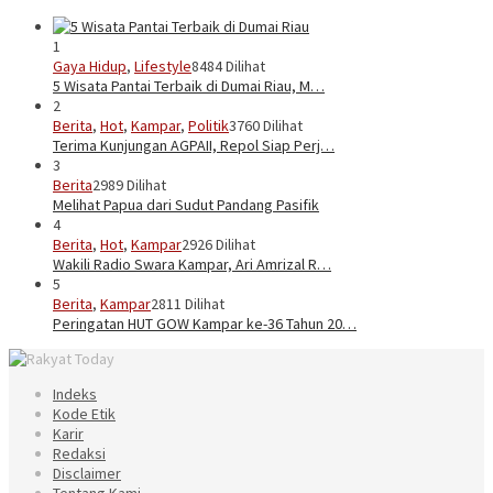
1
Gaya Hidup
,
Lifestyle
8484 Dilihat
5 Wisata Pantai Terbaik di Dumai Riau, M…
2
Berita
,
Hot
,
Kampar
,
Politik
3760 Dilihat
Terima Kunjungan AGPAII, Repol Siap Perj…
3
Berita
2989 Dilihat
Melihat Papua dari Sudut Pandang Pasifik
4
Berita
,
Hot
,
Kampar
2926 Dilihat
Wakili Radio Swara Kampar, Ari Amrizal R…
5
Berita
,
Kampar
2811 Dilihat
Peringatan HUT GOW Kampar ke-36 Tahun 20…
Indeks
Kode Etik
Karir
Redaksi
Disclaimer
Tentang Kami