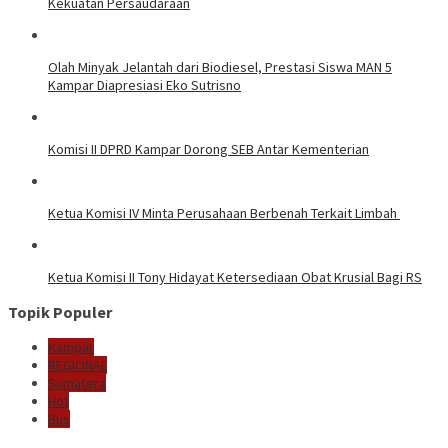
Kekuatan Persaudaraan
Olah Minyak Jelantah dari Biodiesel, Prestasi Siswa MAN 5
Kampar Diapresiasi Eko Sutrisno
Komisi II DPRD Kampar Dorong SEB Antar Kementerian
Ketua Komisi IV Minta Perusahaan Berbenah Terkait Limbah
Ketua Komisi II Tony Hidayat Ketersediaan Obat Krusial Bagi RS
Topik Populer
Kampar
REGIONAL
Sumatera
Hot
Bus