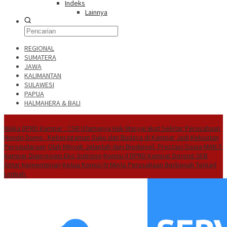
Indeks
Lainnya
REGIONAL
SUMATERA
JAWA
KALIMANTAN
SULAWESI
PAPUA
HALMAHERA & BALI
Hot News
Waka DPRD Kampar : CSR Utamanya Hak Masyarakat Sekitar Perusahaan
Hendri Domo : Keberagaman Suku dan Budaya di Kampar Jadi Kekuatan
Persaudaraan
Olah Minyak Jelantah dari Biodiesel, Prestasi Siswa MAN 5
Kampar Diapresiasi Eko Sutrisno
Komisi II DPRD Kampar Dorong SEB
Antar Kementerian
Ketua Komisi IV Minta Perusahaan Berbenah Terkait
Limbah