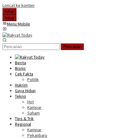
Loncat ke konten
tutup
tutup
Menu Mobile
Pencarian
Berita
Bisnis
Cek Fakta
Politik
Hukrim
Gaya Hidup
Tekno
Hot
Kampar
Saham
Tips & Trik
Regional
Kampar
Pekanbaru