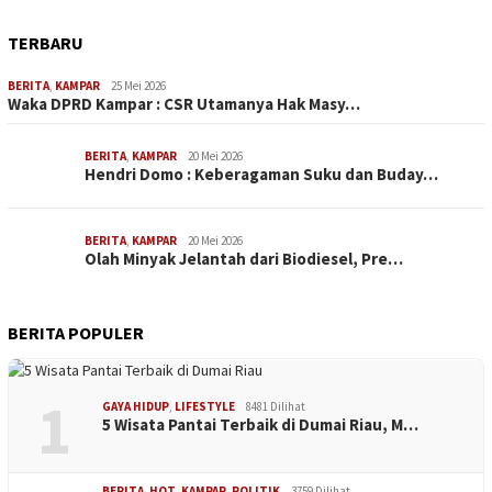
TERBARU
BERITA
,
KAMPAR
25 Mei 2026
Waka DPRD Kampar : CSR Utamanya Hak Masy…
BERITA
,
KAMPAR
20 Mei 2026
Hendri Domo : Keberagaman Suku dan Buday…
BERITA
,
KAMPAR
20 Mei 2026
Olah Minyak Jelantah dari Biodiesel, Pre…
BERITA POPULER
1
GAYA HIDUP
,
LIFESTYLE
8481 Dilihat
5 Wisata Pantai Terbaik di Dumai Riau, M…
BERITA
,
HOT
,
KAMPAR
,
POLITIK
3759 Dilihat