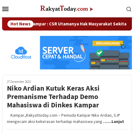
Loncat
Menu
ke
Mobile
konten
Waka DPRD Kampar : CSR Utamanya Hak Masyarakat Sekitar Per
Hot News
27 Desember 2022
Niko Ardian Kutuk Keras Aksi
Premanisme Terhadap Demo
Mahasiswa di Dinkes Kampar
Kampar.,Rakyattoday.com – Pemuda Kampar Niko Ardian, S.IP
mengecam aksi kekerasan terhadap mahasiswa yang
……Lanjut