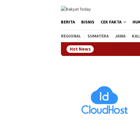
Loncat
tutup
ke
konten
BERITA
BISNIS
CEK FAKTA
HU
REGIONAL
SUMATERA
JAWA
KAL
Hot News