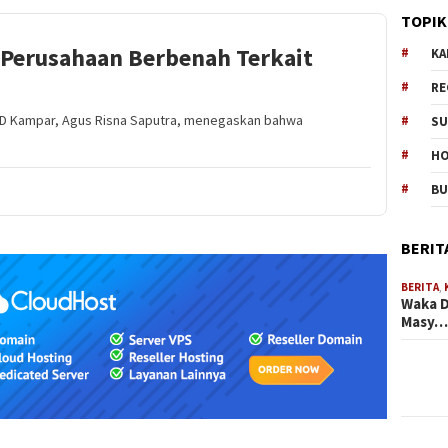
TOPIK
 Perusahaan Berbenah Terkait
KA
RE
RD Kampar, Agus Risna Saputra, menegaskan bahwa
SU
H
B
BERIT
BERITA
,
Waka D
Masy