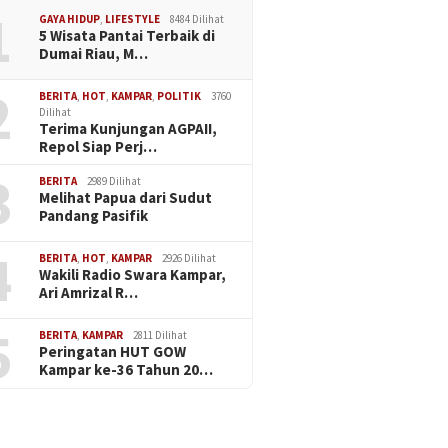
1
GAYA HIDUP
,
LIFESTYLE
8484 Dilihat
5 Wisata Pantai Terbaik di
Dumai Riau, M…
2
BERITA
,
HOT
,
KAMPAR
,
POLITIK
3760
Dilihat
Terima Kunjungan AGPAII,
Repol Siap Perj…
3
BERITA
2989 Dilihat
Melihat Papua dari Sudut
Pandang Pasifik
4
BERITA
,
HOT
,
KAMPAR
2926 Dilihat
Wakili Radio Swara Kampar,
Ari Amrizal R…
5
BERITA
,
KAMPAR
2811 Dilihat
Peringatan HUT GOW
Kampar ke-36 Tahun 20…