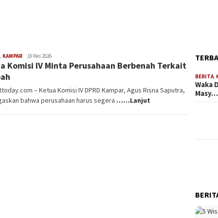
TERB
,
KAMPAR
Redaksi
18 Mei 2026
a Komisi IV Minta Perusahaan Berbenah Terkait
Rakyat
Today
bah
BERITA
,
Waka D
today.com – Ketua Komisi IV DPRD Kampar, Agus Risna Saputra,
Masy
askan bahwa perusahaan harus segera
……Lanjut
BERIT