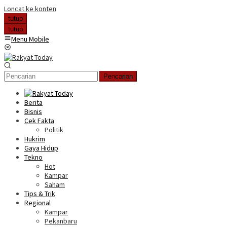
Loncat ke konten
tutup
tutup
Menu Mobile
Pencarian
Berita
Bisnis
Cek Fakta
Politik
Hukrim
Gaya Hidup
Tekno
Hot
Kampar
Saham
Tips & Trik
Regional
Kampar
Pekanbaru