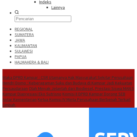
Indeks
Lainnya
REGIONAL
SUMATERA
JAWA
KALIMANTAN
SULAWESI
PAPUA
HALMAHERA & BALI
Hot News
Waka DPRD Kampar : CSR Utamanya Hak Masyarakat Sekitar Perusahaan
Hendri Domo : Keberagaman Suku dan Budaya di Kampar Jadi Kekuatan
Persaudaraan
Olah Minyak Jelantah dari Biodiesel, Prestasi Siswa MAN 5
Kampar Diapresiasi Eko Sutrisno
Komisi II DPRD Kampar Dorong SEB
Antar Kementerian
Ketua Komisi IV Minta Perusahaan Berbenah Terkait
Limbah