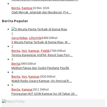
Berita
,
Kampar
20 Mei 2026
Olah Minyak Jelantah dari Biodiesel, Pre…
Berita Populer
1
Gaya Hidup
,
Lifestyle
8486 Dilihat
5 Wisata Pantai Terbaik di Dumai Riau, M…
2
Berita
,
Hot
,
Kampar
,
Politik
3760 Dilihat
Terima Kunjungan AGPAII, Repol Siap Perj…
3
Berita
2989 Dilihat
Melihat Papua dari Sudut Pandang Pasifik
4
Berita
,
Hot
,
Kampar
2926 Dilihat
Wakili Radio Swara Kampar, Ari Amrizal R…
5
Berita
,
Kampar
2811 Dilihat
Peringatan HUT GOW Kampar ke-36 Tahun 20…