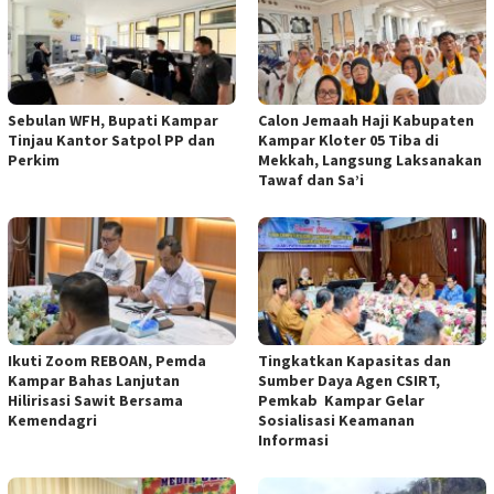
Sebulan WFH, Bupati Kampar
Calon Jemaah Haji Kabupaten
Tinjau Kantor Satpol PP dan
Kampar Kloter 05 Tiba di
Perkim
Mekkah, Langsung Laksanakan
Tawaf dan Sa’i
Ikuti Zoom REBOAN, Pemda
Tingkatkan Kapasitas dan
Kampar Bahas Lanjutan
Sumber Daya Agen CSIRT,
Hilirisasi Sawit Bersama
Pemkab Kampar Gelar
Kemendagri
Sosialisasi Keamanan
Informasi