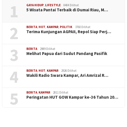
1
GAYA HIDUP
,
LIFESTYLE
8484 Dilihat
5 Wisata Pantai Terbaik di Dumai Riau, M…
2
BERITA
,
HOT
,
KAMPAR
,
POLITIK
3760 Dilihat
Terima Kunjungan AGPAII, Repol Siap Perj…
3
BERITA
2989 Dilihat
Melihat Papua dari Sudut Pandang Pasifik
4
BERITA
,
HOT
,
KAMPAR
2926 Dilihat
Wakili Radio Swara Kampar, Ari Amrizal R…
5
BERITA
,
KAMPAR
2811 Dilihat
Peringatan HUT GOW Kampar ke-36 Tahun 20…