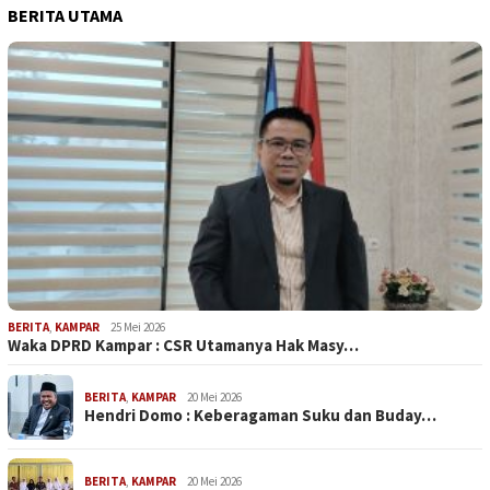
BERITA UTAMA
BERITA
,
KAMPAR
25 Mei 2026
Waka DPRD Kampar : CSR Utamanya Hak Masy…
BERITA
,
KAMPAR
20 Mei 2026
Hendri Domo : Keberagaman Suku dan Buday…
BERITA
,
KAMPAR
20 Mei 2026