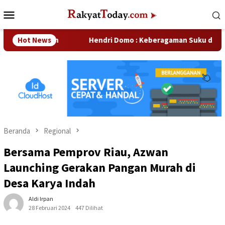
Loncat
Menu
ke
Mobile
konten
usahaan
Hot News
Hendri Domo : Keberagaman Suku dan Budaya di 
Beranda
Regional
Bersama Pemprov Riau, Azwan
Launching Gerakan Pangan Murah di
Desa Karya Indah
Aldi Irpan
28 Februari 2024
447 Dilihat