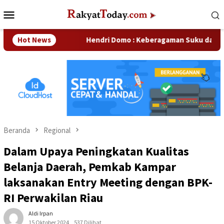
Loncat
Menu
ke
Mobile
konten
 Perusahaan
Hot News
Hendri Domo : Keberagaman Suku dan Budaya
Beranda
Regional
Dalam Upaya Peningkatan Kualitas
Belanja Daerah, Pemkab Kampar
laksanakan Entry Meeting dengan BPK-
RI Perwakilan Riau
Aldi Irpan
15 Oktober 2024
537 Dilihat