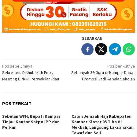
SEBARKAN
Navigasi
Pos sebelumnya
Pos berikutnya
Sekretaris Dishub Ikuti Entry
Sebanyak 39 Guru di Kampar Dapat
pos
Meeting BPK RI Perwakilan Riau
Promosi Jadi Kepala Sekolah
POS TERKAIT
Sebulan WFH, Bupati Kampar
Calon Jemaah Haji Kabupaten
Tinjau Kantor Satpol PP dan
Kampar Kloter 05 Tiba di
Perkim
Mekkah, Langsung Laksanakan
Tawaf dan Sa’i