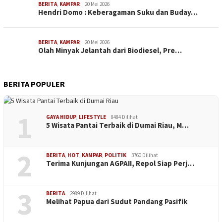
BERITA
,
KAMPAR
20 Mei 2026
Hendri Domo : Keberagaman Suku dan Buday…
BERITA
,
KAMPAR
20 Mei 2026
Olah Minyak Jelantah dari Biodiesel, Pre…
BERITA POPULER
1
GAYA HIDUP
,
LIFESTYLE
8484 Dilihat
5 Wisata Pantai Terbaik di Dumai Riau, M…
2
BERITA
,
HOT
,
KAMPAR
,
POLITIK
3760 Dilihat
Terima Kunjungan AGPAII, Repol Siap Perj…
3
BERITA
2989 Dilihat
Melihat Papua dari Sudut Pandang Pasifik