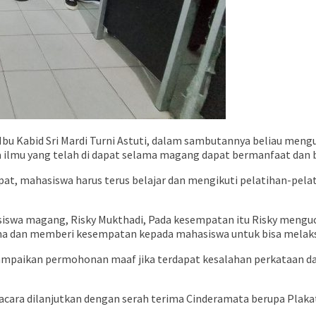
h Ibu Kabid Sri Mardi Turni Astuti, dalam sambutannya beliau m
mu yang telah di dapat selama magang dapat bermanfaat dan bisa 
apat, mahasiswa harus terus belajar dan mengikuti pelatihan-pel
iswa magang, Risky Mukthadi, Pada kesempatan itu Risky menguca
ima dan memberi kesempatan kepada mahasiswa untuk bisa mela
ampaikan permohonan maaf jika terdapat kesalahan perkataan d
cara dilanjutkan dengan serah terima Cinderamata berupa Plakat