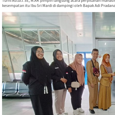
Turni Astuti. SE, M.AK pimpin langsung acara perpisahan mahas
kesempatan itu Ibu Sri Mardi di dampingi oleh Bapak Adi Prada