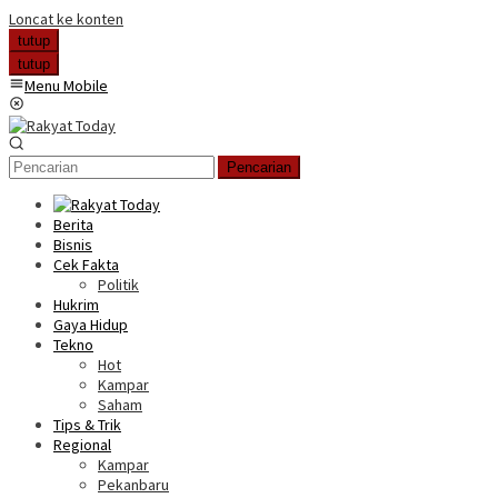
Loncat ke konten
tutup
tutup
Menu Mobile
Pencarian
Berita
Bisnis
Cek Fakta
Politik
Hukrim
Gaya Hidup
Tekno
Hot
Kampar
Saham
Tips & Trik
Regional
Kampar
Pekanbaru