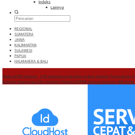
Indeks
Lainnya
REGIONAL
SUMATERA
JAWA
KALIMANTAN
SULAWESI
PAPUA
HALMAHERA & BALI
Hot News
Waka DPRD Kampar : CSR Utamanya Hak Masyarakat Sekitar Perusahaan
H
Kampar Diapresiasi Eko Sutrisno
Komisi II DPRD Kampar Dorong SEB Antar