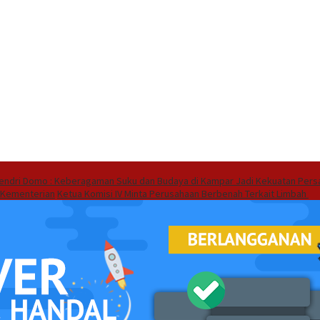
endri Domo : Keberagaman Suku dan Budaya di Kampar Jadi Kekuatan Pers
 Kementerian
Ketua Komisi IV Minta Perusahaan Berbenah Terkait Limbah