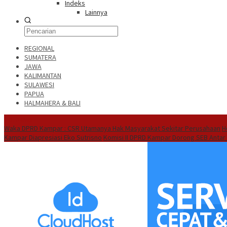
Indeks
Lainnya
REGIONAL
SUMATERA
JAWA
KALIMANTAN
SULAWESI
PAPUA
HALMAHERA & BALI
Hot News
Waka DPRD Kampar : CSR Utamanya Hak Masyarakat Sekitar Perusahaan
H
Kampar Diapresiasi Eko Sutrisno
Komisi II DPRD Kampar Dorong SEB Antar