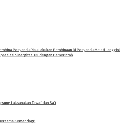
embina Posyandu Riau Lakukan Pembinaan Di Posyandu Melati Langgini
Apresiasi Sinergitas TNI dengan Pemerintah
ngsung Laksanakan Tawaf dan Sa’i
t Bersama Kemendagri