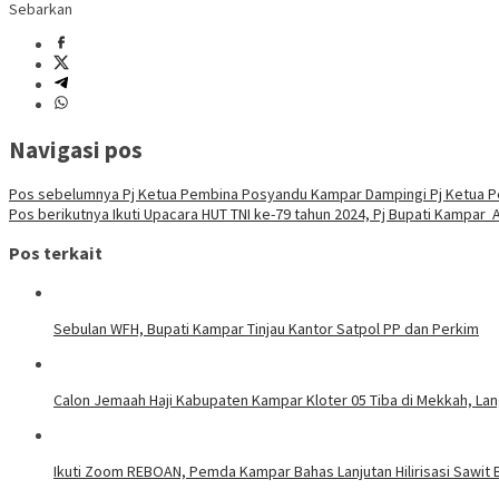
Sebarkan
Navigasi pos
Pos sebelumnya
Pj Ketua Pembina Posyandu Kampar Dampingi Pj Ketua P
Pos berikutnya
Ikuti Upacara HUT TNI ke-79 tahun 2024, Pj Bupati Kampar 
Pos terkait
Sebulan WFH, Bupati Kampar Tinjau Kantor Satpol PP dan Perkim
Calon Jemaah Haji Kabupaten Kampar Kloter 05 Tiba di Mekkah, La
Ikuti Zoom REBOAN, Pemda Kampar Bahas Lanjutan Hilirisasi Sawi