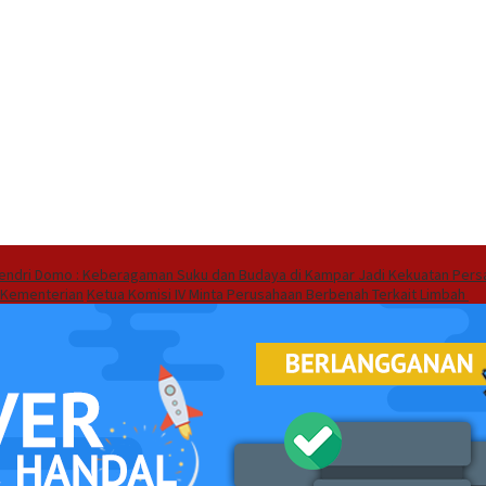
endri Domo : Keberagaman Suku dan Budaya di Kampar Jadi Kekuatan Pers
 Kementerian
Ketua Komisi IV Minta Perusahaan Berbenah Terkait Limbah