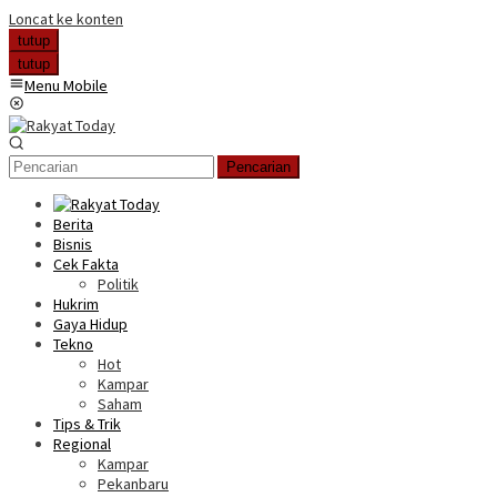
Loncat ke konten
tutup
tutup
Menu Mobile
Pencarian
Berita
Bisnis
Cek Fakta
Politik
Hukrim
Gaya Hidup
Tekno
Hot
Kampar
Saham
Tips & Trik
Regional
Kampar
Pekanbaru