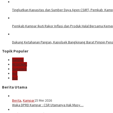
Tingkatkan Kapasitas dan Sumber Daya Agen CSIRT, Pemkab Kampar
Pemkab Kampar Ikuti Rakor Inflasi dan Produk Halal Bersama Kem
Dukung Ketahanan Pangan, Kapolsek Bangkinang Barat Pimpin Pe
Topik Populer
Kampar
REGIONAL
Sumatera
Hot
Bus
Berita Utama
Berita
,
Kampar
25 Mei 2026
Waka DPRD Kampar : CSR Utamanya Hak Masy…