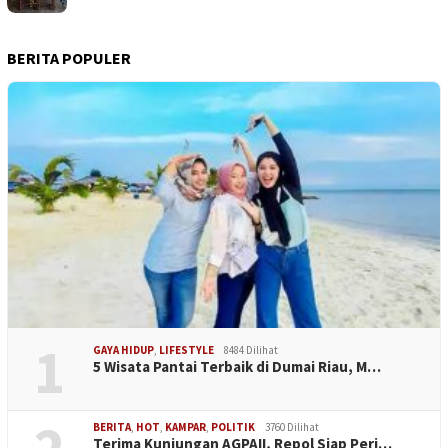
BERITA POPULER
1
GAYA HIDUP
,
LIFESTYLE
8484 Dilihat
5 Wisata Pantai Terbaik di Dumai Riau, M…
BERITA
,
HOT
,
KAMPAR
,
POLITIK
3760 Dilihat
Terima Kunjungan AGPAII, Repol Siap Perj…