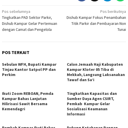
Navigasi
Pos sebelumnya
Pos berikutnya
Tingkatkan PAD Sektor Parkir,
Dishub Kampar Fokus Penambahan
pos
Dishub Kampar Gelar Pertemuan
Titik Parkir dan Pembayaran Non
dengan Camat dan Pengelola
Tunai
POS TERKAIT
Sebulan WFH, Bupati Kampar
Calon Jemaah Haji Kabupaten
Tinjau Kantor Satpol PP dan
Kampar Kloter 05 Tiba di
Perkim
Mekkah, Langsung Laksanakan
Tawaf dan Sa’i
Ikuti Zoom REBOAN, Pemda
Tingkatkan Kapasitas dan
Kampar Bahas Lanjutan
Sumber Daya Agen CSIRT,
Hilirisasi Sawit Bersama
Pemkab Kampar Gelar
Kemendagri
Sosialisasi Keamanan
Informasi
Pemkab Kampar Ikuti Rakor
Dukung Ketahanan Pangan,