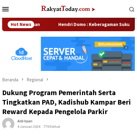
Loncat
Menu
ke
Mobile
konten
Perusahaan
Hot News
Hendri Domo : Keberagaman Suku dan Budaya 
Beranda
Regional
Dukung Program Pemerintah Serta
Tingkatkan PAD, Kadishub Kampar Beri
Reward Kepada Pengelola Parkir
Aldi Irpan
4 Januari 2024
779 Dilihat