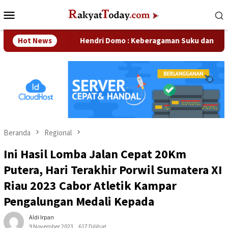
Loncat
Menu
ke
Mobile
konten
sahaan
Hot News
Hendri Domo : Keberagaman Suku dan Budaya di 
Beranda
Regional
Ini Hasil Lomba Jalan Cepat 20Km
Putera, Hari Terakhir Porwil Sumatera XI
Riau 2023 Cabor Atletik Kampar
Pengalungan Medali Kepada
Aldi Irpan
9 November 2023
617 Dilihat