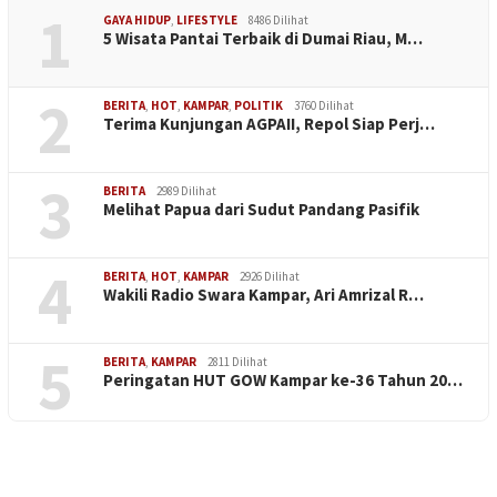
1
GAYA HIDUP
,
LIFESTYLE
8486 Dilihat
5 Wisata Pantai Terbaik di Dumai Riau, M…
2
BERITA
,
HOT
,
KAMPAR
,
POLITIK
3760 Dilihat
Terima Kunjungan AGPAII, Repol Siap Perj…
3
BERITA
2989 Dilihat
Melihat Papua dari Sudut Pandang Pasifik
4
BERITA
,
HOT
,
KAMPAR
2926 Dilihat
Wakili Radio Swara Kampar, Ari Amrizal R…
5
BERITA
,
KAMPAR
2811 Dilihat
Peringatan HUT GOW Kampar ke-36 Tahun 20…