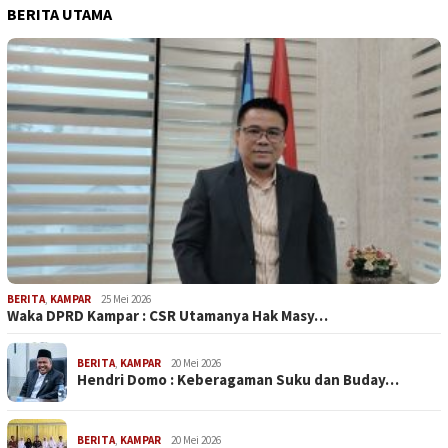
BERITA UTAMA
BERITA
,
KAMPAR
25 Mei 2026
Waka DPRD Kampar : CSR Utamanya Hak Masy…
BERITA
,
KAMPAR
20 Mei 2026
Hendri Domo : Keberagaman Suku dan Buday…
BERITA
,
KAMPAR
20 Mei 2026