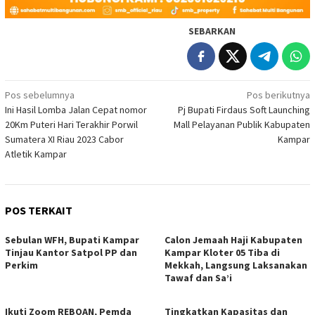
SEBARKAN
Navigasi
Pos sebelumnya
Pos berikutnya
Ini Hasil Lomba Jalan Cepat nomor
Pj Bupati Firdaus Soft Launching
pos
20Km Puteri Hari Terakhir Porwil
Mall Pelayanan Publik Kabupaten
Sumatera XI Riau 2023 Cabor
Kampar
Atletik Kampar
POS TERKAIT
Sebulan WFH, Bupati Kampar
Calon Jemaah Haji Kabupaten
Tinjau Kantor Satpol PP dan
Kampar Kloter 05 Tiba di
Perkim
Mekkah, Langsung Laksanakan
Tawaf dan Sa’i
Ikuti Zoom REBOAN, Pemda
Tingkatkan Kapasitas dan