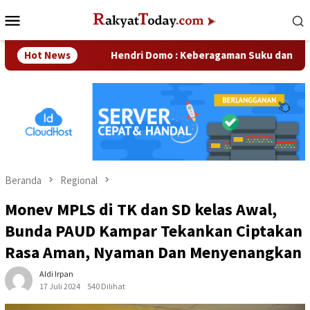
Loncat
Menu
ke
Mobile
konten
aan
Hot News
Hendri Domo : Keberagaman Suku dan Budaya di Kam
Beranda
Regional
Monev MPLS di TK dan SD kelas Awal,
Bunda PAUD Kampar Tekankan Ciptakan
Rasa Aman, Nyaman Dan Menyenangkan
Aldi Irpan
17 Juli 2024
540 Dilihat