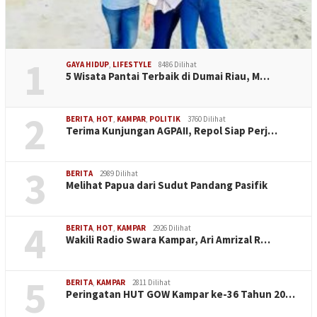
1
GAYA HIDUP
,
LIFESTYLE
8486 Dilihat
5 Wisata Pantai Terbaik di Dumai Riau, M…
2
BERITA
,
HOT
,
KAMPAR
,
POLITIK
3760 Dilihat
Terima Kunjungan AGPAII, Repol Siap Perj…
3
BERITA
2989 Dilihat
Melihat Papua dari Sudut Pandang Pasifik
4
BERITA
,
HOT
,
KAMPAR
2926 Dilihat
Wakili Radio Swara Kampar, Ari Amrizal R…
5
BERITA
,
KAMPAR
2811 Dilihat
Peringatan HUT GOW Kampar ke-36 Tahun 20…