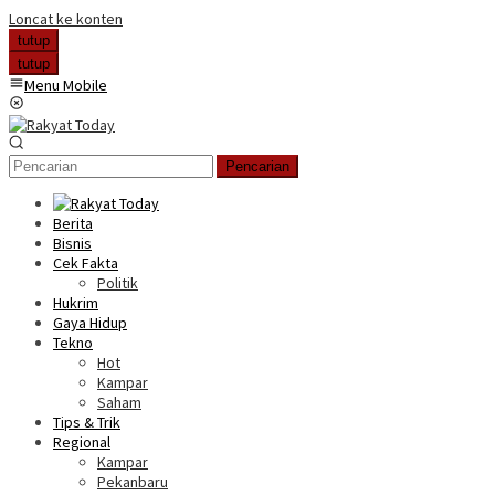
Loncat ke konten
tutup
tutup
Menu Mobile
Pencarian
Berita
Bisnis
Cek Fakta
Politik
Hukrim
Gaya Hidup
Tekno
Hot
Kampar
Saham
Tips & Trik
Regional
Kampar
Pekanbaru