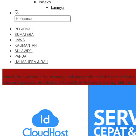
Indeks
Lainnya
REGIONAL
SUMATERA
JAWA
KALIMANTAN
SULAWESI
PAPUA
HALMAHERA & BALI
Hot News
Waka DPRD Kampar : CSR Utamanya Hak Masyarakat Sekitar Perusahaan
H
Kampar Diapresiasi Eko Sutrisno
Komisi II DPRD Kampar Dorong SEB Antar