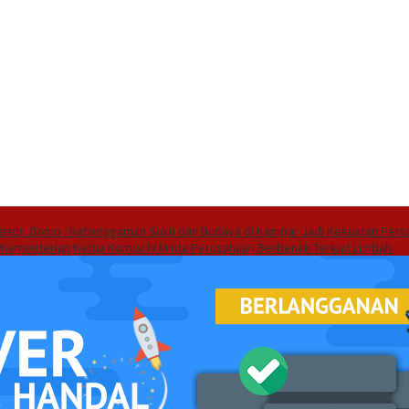
endri Domo : Keberagaman Suku dan Budaya di Kampar Jadi Kekuatan Pers
 Kementerian
Ketua Komisi IV Minta Perusahaan Berbenah Terkait Limbah