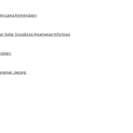
t Bersama Kemendagri
 Gelar Sosialisasi Keamanan Informasi
endagri
nanaman Jagung