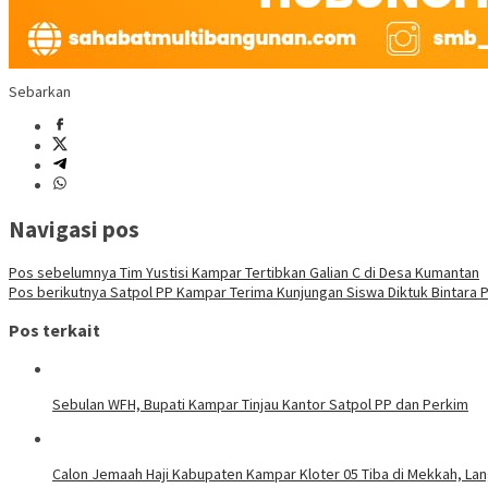
Sebarkan
Navigasi pos
Pos sebelumnya
Tim Yustisi Kampar Tertibkan Galian C di Desa Kumantan
Pos berikutnya
Satpol PP Kampar Terima Kunjungan Siswa Diktuk Bintara P
Pos terkait
Sebulan WFH, Bupati Kampar Tinjau Kantor Satpol PP dan Perkim
Calon Jemaah Haji Kabupaten Kampar Kloter 05 Tiba di Mekkah, La