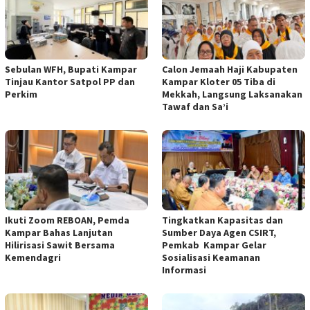
Sebulan WFH, Bupati Kampar
Calon Jemaah Haji Kabupaten
Tinjau Kantor Satpol PP dan
Kampar Kloter 05 Tiba di
Perkim
Mekkah, Langsung Laksanakan
Tawaf dan Sa’i
Ikuti Zoom REBOAN, Pemda
Tingkatkan Kapasitas dan
Kampar Bahas Lanjutan
Sumber Daya Agen CSIRT,
Hilirisasi Sawit Bersama
Pemkab Kampar Gelar
Kemendagri
Sosialisasi Keamanan
Informasi