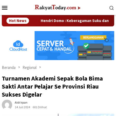
Loncat
Menu
ke
Mobile
konten
aan
Hot News
Hendri Domo : Keberagaman Suku dan Budaya di Kamp
Beranda
Regional
Turnamen Akademi Sepak Bola Bima
Sakti Antar Pelajar Se Provinsi Riau
Sukses Digelar
Aldi Irpan
14 Juli 2024
601 Dilihat