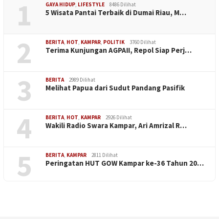
1
GAYA HIDUP
,
LIFESTYLE
8486 Dilihat
5 Wisata Pantai Terbaik di Dumai Riau, M…
2
BERITA
,
HOT
,
KAMPAR
,
POLITIK
3760 Dilihat
Terima Kunjungan AGPAII, Repol Siap Perj…
3
BERITA
2989 Dilihat
Melihat Papua dari Sudut Pandang Pasifik
4
BERITA
,
HOT
,
KAMPAR
2926 Dilihat
Wakili Radio Swara Kampar, Ari Amrizal R…
5
BERITA
,
KAMPAR
2811 Dilihat
Peringatan HUT GOW Kampar ke-36 Tahun 20…