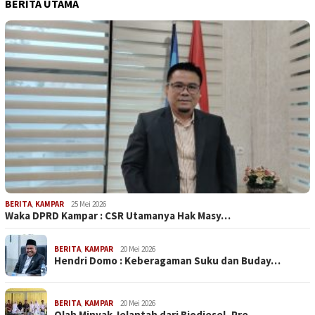
BERITA UTAMA
BERITA
,
KAMPAR
25 Mei 2026
Waka DPRD Kampar : CSR Utamanya Hak Masy…
BERITA
,
KAMPAR
20 Mei 2026
Hendri Domo : Keberagaman Suku dan Buday…
BERITA
,
KAMPAR
20 Mei 2026
Olah Minyak Jelantah dari Biodiesel, Pre…