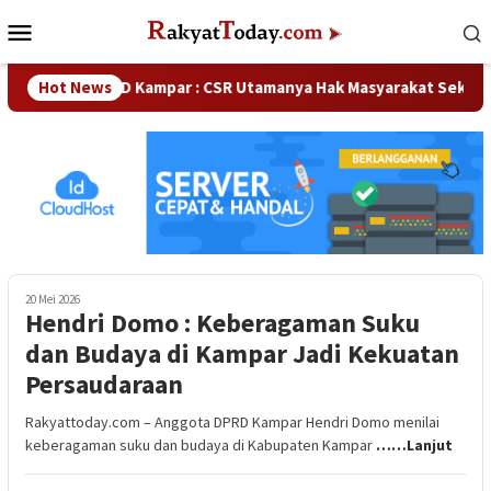
Loncat
Menu
ke
Mobile
konten
Waka DPRD Kampar : CSR Utamanya Hak Masyarakat Sekitar 
Hot News
20 Mei 2026
Hendri Domo : Keberagaman Suku
dan Budaya di Kampar Jadi Kekuatan
Persaudaraan
Rakyattoday.com – Anggota DPRD Kampar Hendri Domo menilai
keberagaman suku dan budaya di Kabupaten Kampar
……Lanjut