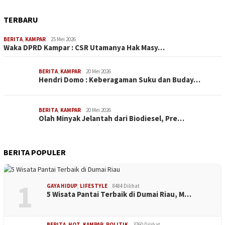
TERBARU
BERITA
,
KAMPAR
25 Mei 2026
Waka DPRD Kampar : CSR Utamanya Hak Masy…
BERITA
,
KAMPAR
20 Mei 2026
Hendri Domo : Keberagaman Suku dan Buday…
BERITA
,
KAMPAR
20 Mei 2026
Olah Minyak Jelantah dari Biodiesel, Pre…
BERITA POPULER
1
GAYA HIDUP
,
LIFESTYLE
8484 Dilihat
5 Wisata Pantai Terbaik di Dumai Riau, M…
BERITA
,
HOT
,
KAMPAR
,
POLITIK
3760 Dilihat