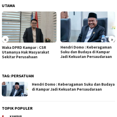
UTAMA
«
»
Hendri Domo : Keberagaman
Olah Minyak Jelantah dari
Suku dan Budaya di Kampar
Biodiesel, Prestasi Siswa MA
Jadi Kekuatan Persaudaraan
5 Kampar Diapresiasi Eko
Sutrisno
TAG:
PERSATUAN
Hendri Domo : Keberagaman Suku dan Budaya
di Kampar Jadi Kekuatan Persaudaraan
TOPIK POPULER
KAMPAR