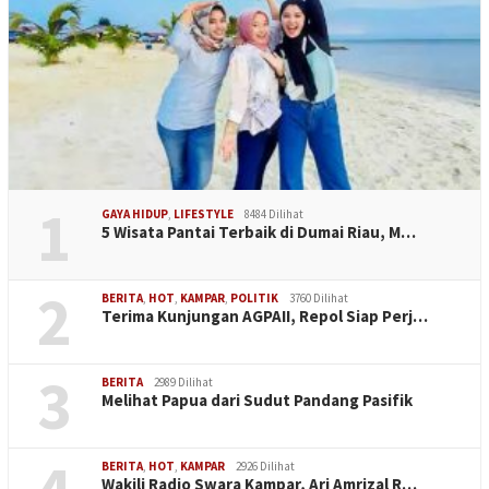
1
GAYA HIDUP
,
LIFESTYLE
8484 Dilihat
5 Wisata Pantai Terbaik di Dumai Riau, M…
2
BERITA
,
HOT
,
KAMPAR
,
POLITIK
3760 Dilihat
Terima Kunjungan AGPAII, Repol Siap Perj…
3
BERITA
2989 Dilihat
Melihat Papua dari Sudut Pandang Pasifik
BERITA
,
HOT
,
KAMPAR
2926 Dilihat
Wakili Radio Swara Kampar, Ari Amrizal R…