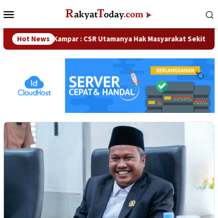
Loncat
Menu
ke
Mobile
konten
ka DPRD Kampar : CSR Utamanya Hak Masyarakat Sekitar Perusa
Hot News