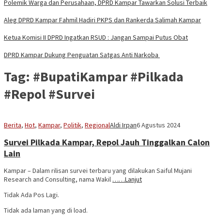
Polemik Warga dan Perusahaan, DPRD Kampar Tawarkan Solusi Terbaik
Aleg DPRD Kampar Fahmil Hadiri PKPS dan Rankerda Salimah Kampar
Ketua Komisi II DPRD Ingatkan RSUD : Jangan Sampai Putus Obat
DPRD Kampar Dukung Penguatan Satgas Anti Narkoba
Tag:
#BupatiKampar #Pilkada
#Repol #Survei
Berita
,
Hot
,
Kampar
,
Politik
,
Regional
Aldi Irpan
6 Agustus 2024
Survei Pilkada Kampar, Repol Jauh Tinggalkan Calon
Lain
Kampar – Dalam rilisan survei terbaru yang dilakukan Saiful Mujani
Research and Consulting, nama Wakil
……Lanjut
Tidak Ada Pos Lagi.
Tidak ada laman yang di load.