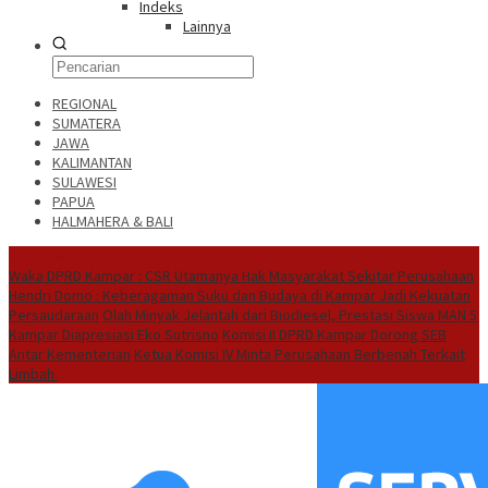
Indeks
Lainnya
REGIONAL
SUMATERA
JAWA
KALIMANTAN
SULAWESI
PAPUA
HALMAHERA & BALI
Hot News
Waka DPRD Kampar : CSR Utamanya Hak Masyarakat Sekitar Perusahaan
Hendri Domo : Keberagaman Suku dan Budaya di Kampar Jadi Kekuatan
Persaudaraan
Olah Minyak Jelantah dari Biodiesel, Prestasi Siswa MAN 5
Kampar Diapresiasi Eko Sutrisno
Komisi II DPRD Kampar Dorong SEB
Antar Kementerian
Ketua Komisi IV Minta Perusahaan Berbenah Terkait
Limbah