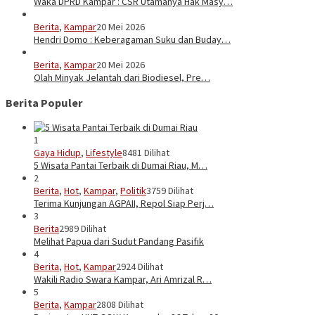
Waka DPRD Kampar : CSR Utamanya Hak Masy…
Berita
,
Kampar
20 Mei 2026
Hendri Domo : Keberagaman Suku dan Buday…
Berita
,
Kampar
20 Mei 2026
Olah Minyak Jelantah dari Biodiesel, Pre…
Berita Populer
1
Gaya Hidup
,
Lifestyle
8481 Dilihat
5 Wisata Pantai Terbaik di Dumai Riau, M…
2
Berita
,
Hot
,
Kampar
,
Politik
3759 Dilihat
Terima Kunjungan AGPAII, Repol Siap Perj…
3
Berita
2989 Dilihat
Melihat Papua dari Sudut Pandang Pasifik
4
Berita
,
Hot
,
Kampar
2924 Dilihat
Wakili Radio Swara Kampar, Ari Amrizal R…
5
Berita
,
Kampar
2808 Dilihat