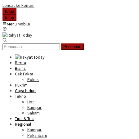
Loncat ke konten
tutup
tutup
Menu Mobile
Pencarian
Berita
Bisnis
Cek Fakta
Politik
Hukrim
Gaya Hidup
Tekno
Hot
Kampar
Saham
Tips & Trik
Regional
Kampar
Pekanbaru