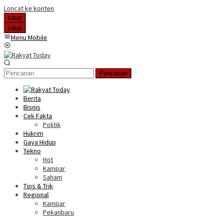
Loncat ke konten
tutup
tutup
Menu Mobile
Pencarian
Berita
Bisnis
Cek Fakta
Politik
Hukrim
Gaya Hidup
Tekno
Hot
Kampar
Saham
Tips & Trik
Regional
Kampar
Pekanbaru