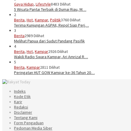
Gaya Hidup
,
Lifestyle
8483 Dilihat
5 Wisata Pantai Terbaik di Dumai Riau, M…
2
Berita
,
Hot
,
Kampar
,
Politik
3760 Dilihat
Terima Kunjungan AGPAII, Repol Siap Perj…
3
Berita
2989 Dilihat
Melihat Papua dari Sudut Pandang Pasifik
4
Berita
,
Hot
,
Kampar
2926 Dilihat
Wakili Radio Swara Kampar, Ari Amrizal R…
5
Berita
,
Kampar
2811 Dilihat
Peringatan HUT GOW Kampar ke-36 Tahun 20…
Indeks
Kode Etik
Karir
Redaksi
Disclaimer
Tentang Kami
Form Pengaduan
Pedoman Media Siber