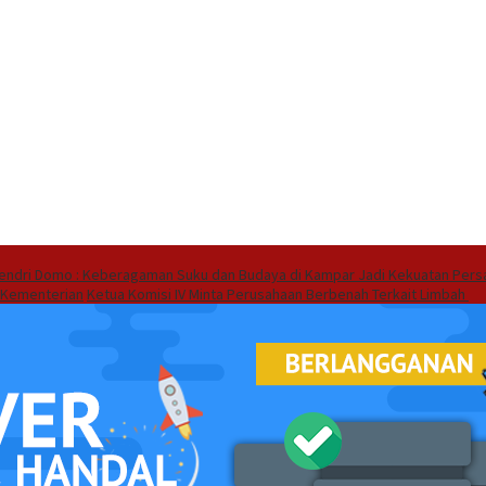
endri Domo : Keberagaman Suku dan Budaya di Kampar Jadi Kekuatan Pers
 Kementerian
Ketua Komisi IV Minta Perusahaan Berbenah Terkait Limbah