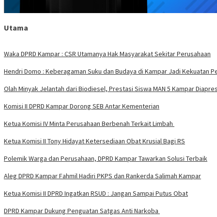
Utama
Waka DPRD Kampar : CSR Utamanya Hak Masyarakat Sekitar Perusahaan
Hendri Domo : Keberagaman Suku dan Budaya di Kampar Jadi Kekuatan P
Olah Minyak Jelantah dari Biodiesel, Prestasi Siswa MAN 5 Kampar Diapres
Komisi II DPRD Kampar Dorong SEB Antar Kementerian
Ketua Komisi IV Minta Perusahaan Berbenah Terkait Limbah
Ketua Komisi II Tony Hidayat Ketersediaan Obat Krusial Bagi RS
Polemik Warga dan Perusahaan, DPRD Kampar Tawarkan Solusi Terbaik
Aleg DPRD Kampar Fahmil Hadiri PKPS dan Rankerda Salimah Kampar
Ketua Komisi II DPRD Ingatkan RSUD : Jangan Sampai Putus Obat
DPRD Kampar Dukung Penguatan Satgas Anti Narkoba