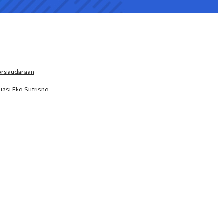
ersaudaraan
iasi Eko Sutrisno