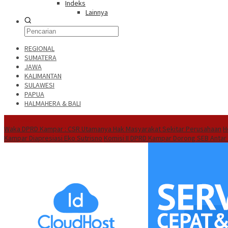
Indeks
Lainnya
REGIONAL
SUMATERA
JAWA
KALIMANTAN
SULAWESI
PAPUA
HALMAHERA & BALI
Hot News
Waka DPRD Kampar : CSR Utamanya Hak Masyarakat Sekitar Perusahaan
H
Kampar Diapresiasi Eko Sutrisno
Komisi II DPRD Kampar Dorong SEB Antar