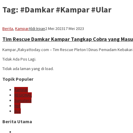
Tag:
#Damkar #Kampar #Ular
Berita
,
Kampar
Aldi Irpan
2 Mei 2023
17 Mei 2023
Tim Rescue Damkar Kampar Tangkap Cobra yang Masu
Kampar.,Rakyattoday.com – Tim Rescue Pleton l Dinas Pemadam Kebaka
Tidak Ada Pos Lagi.
Tidak ada laman yang di load.
Topik Populer
Kampar
REGIONAL
Sumatera
Hot
Bus
Berita Utama