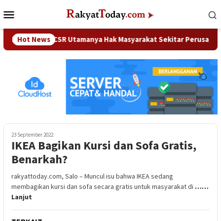
Loncat
Menu
ke
Mobile
konten
PRD Kampar : CSR Utamanya Hak Masyarakat Sekitar Perusahaan
Hot News
23 September 2022
IKEA Bagikan Kursi dan Sofa Gratis,
Benarkah?
rakyattoday.com, Salo – Muncul isu bahwa IKEA sedang
membagikan kursi dan sofa secara gratis untuk masyarakat di
……
Lanjut