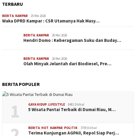
TERBARU
BERITA
,
KAMPAR
25 Mei 2026
Waka DPRD Kampar : CSR Utamanya Hak Masy…
BERITA
,
KAMPAR
20 Mei 2026
Hendri Domo : Keberagaman Suku dan Buday…
BERITA
,
KAMPAR
20 Mei 2026
Olah Minyak Jelantah dari Biodiesel, Pre…
BERITA POPULER
1
GAYA HIDUP
,
LIFESTYLE
8481 Dilihat
5 Wisata Pantai Terbaik di Dumai Riau, M…
2
BERITA
,
HOT
,
KAMPAR
,
POLITIK
3759 Dilihat
Terima Kunjungan AGPAII, Repol Siap Perj…