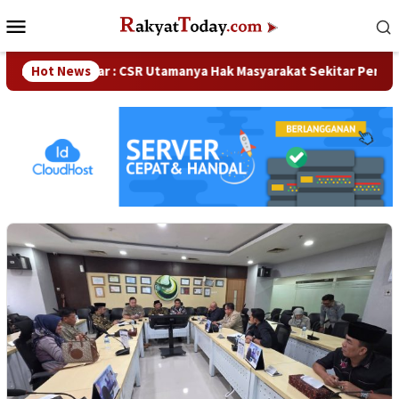
Loncat
Menu
ke
Mobile
konten
RD Kampar : CSR Utamanya Hak Masyarakat Sekitar Perusahaan
Hot News