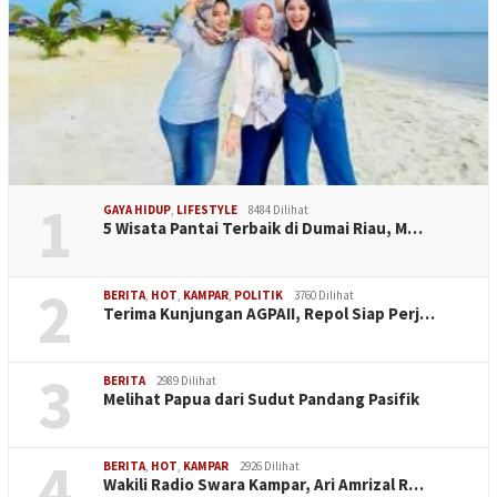
1
GAYA HIDUP
,
LIFESTYLE
8484 Dilihat
5 Wisata Pantai Terbaik di Dumai Riau, M…
2
BERITA
,
HOT
,
KAMPAR
,
POLITIK
3760 Dilihat
Terima Kunjungan AGPAII, Repol Siap Perj…
3
BERITA
2989 Dilihat
Melihat Papua dari Sudut Pandang Pasifik
4
BERITA
,
HOT
,
KAMPAR
2926 Dilihat
Wakili Radio Swara Kampar, Ari Amrizal R…