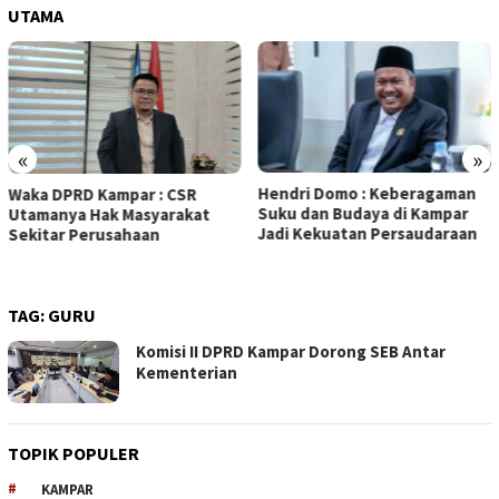
UTAMA
«
»
Hendri Domo : Keberagaman
Olah Minyak Jelantah dari
Suku dan Budaya di Kampar
Biodiesel, Prestasi Siswa MAN
Jadi Kekuatan Persaudaraan
5 Kampar Diapresiasi Eko
Sutrisno
TAG:
GURU
Komisi II DPRD Kampar Dorong SEB Antar
Kementerian
TOPIK POPULER
KAMPAR