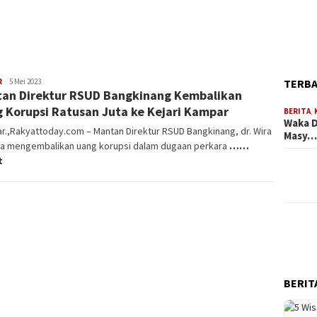
TERB
R
Aldi
5 Mei 2023
an Direktur RSUD Bangkinang Kembalikan
Irpan
 Korupsi Ratusan Juta ke Kejari Kampar
BERITA
,
Waka D
.,Rakyattoday.com – Mantan Direktur RSUD Bangkinang, dr. Wira
Masy
a mengembalikan uang korupsi dalam dugaan perkara
……
t
BERIT