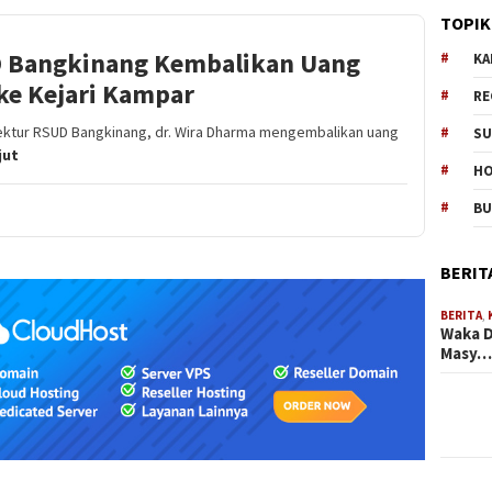
TOPIK
D Bangkinang Kembalikan Uang
KA
ke Kejari Kampar
RE
ektur RSUD Bangkinang, dr. Wira Dharma mengembalikan uang
SU
ut
H
B
BERIT
BERITA
,
Waka D
Masy