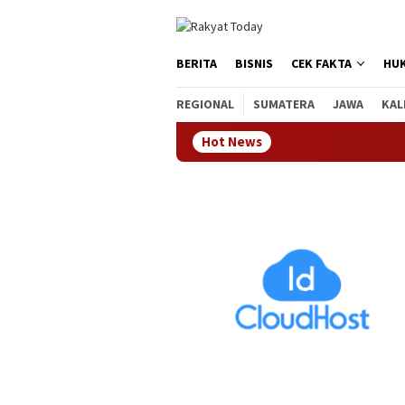
Loncat
tutup
ke
konten
BERITA
BISNIS
CEK FAKTA
HU
REGIONAL
SUMATERA
JAWA
KAL
Hot News