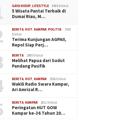
1
GAYA HIDUP
,
LIFESTYLE
8484 Dilihat
5 Wisata Pantai Terbaik di
Dumai Riau, M…
2
BERITA
,
HOT
,
KAMPAR
,
POLITIK
3760
Dilihat
Terima Kunjungan AGPAII,
Repol Siap Perj…
3
BERITA
2989 Dilihat
Melihat Papua dari Sudut
Pandang Pasifik
4
BERITA
,
HOT
,
KAMPAR
2926 Dilihat
Wakili Radio Swara Kampar,
Ari Amrizal R…
5
BERITA
,
KAMPAR
2811 Dilihat
Peringatan HUT GOW
Kampar ke-36 Tahun 20…