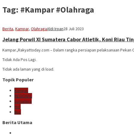
Tag:
#Kampar #Olahraga
Berita
,
Kampar
,
Olahraga
Aldi Irpan
28 Juli 2023
Jelang Porwil XI Sumatera Cabor Atletik, Koni Riau T
Kampar.,Rakyattoday.com – Dalam rangka persiapan pelaksanaan Pekan Ol
Tidak Ada Pos Lagi.
Tidak ada laman yang di load.
Topik Populer
Kampar
REGIONAL
Sumatera
Hot
Bus
Berita Utama