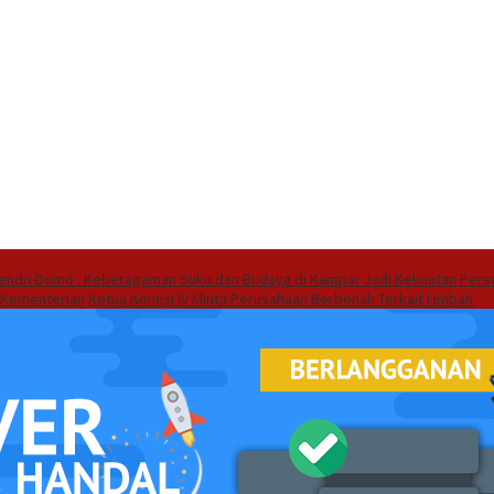
endri Domo : Keberagaman Suku dan Budaya di Kampar Jadi Kekuatan Pers
 Kementerian
Ketua Komisi IV Minta Perusahaan Berbenah Terkait Limbah