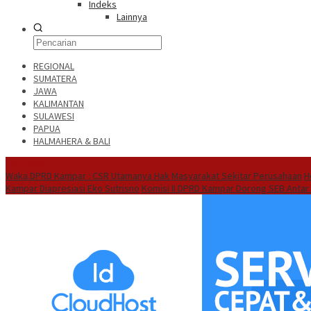
Indeks
Lainnya
REGIONAL
SUMATERA
JAWA
KALIMANTAN
SULAWESI
PAPUA
HALMAHERA & BALI
Hot News
Waka DPRD Kampar : CSR Utamanya Hak Masyarakat Sekitar Perusahaan
H
Kampar Diapresiasi Eko Sutrisno
Komisi II DPRD Kampar Dorong SEB Antar