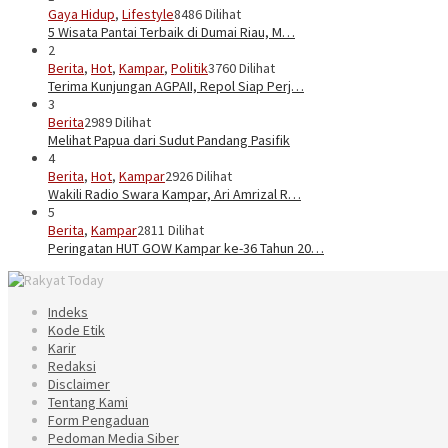
Gaya Hidup
,
Lifestyle
8486 Dilihat
5 Wisata Pantai Terbaik di Dumai Riau, M…
2
Berita
,
Hot
,
Kampar
,
Politik
3760 Dilihat
Terima Kunjungan AGPAII, Repol Siap Perj…
3
Berita
2989 Dilihat
Melihat Papua dari Sudut Pandang Pasifik
4
Berita
,
Hot
,
Kampar
2926 Dilihat
Wakili Radio Swara Kampar, Ari Amrizal R…
5
Berita
,
Kampar
2811 Dilihat
Peringatan HUT GOW Kampar ke-36 Tahun 20…
Indeks
Kode Etik
Karir
Redaksi
Disclaimer
Tentang Kami
Form Pengaduan
Pedoman Media Siber