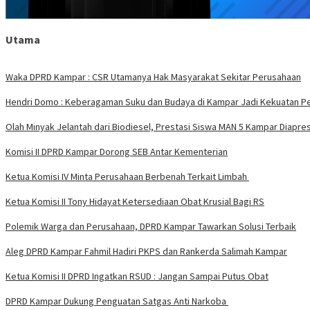
Utama
Waka DPRD Kampar : CSR Utamanya Hak Masyarakat Sekitar Perusahaan
Hendri Domo : Keberagaman Suku dan Budaya di Kampar Jadi Kekuatan P
Olah Minyak Jelantah dari Biodiesel, Prestasi Siswa MAN 5 Kampar Diapres
Komisi II DPRD Kampar Dorong SEB Antar Kementerian
Ketua Komisi IV Minta Perusahaan Berbenah Terkait Limbah
Ketua Komisi II Tony Hidayat Ketersediaan Obat Krusial Bagi RS
Polemik Warga dan Perusahaan, DPRD Kampar Tawarkan Solusi Terbaik
Aleg DPRD Kampar Fahmil Hadiri PKPS dan Rankerda Salimah Kampar
Ketua Komisi II DPRD Ingatkan RSUD : Jangan Sampai Putus Obat
DPRD Kampar Dukung Penguatan Satgas Anti Narkoba