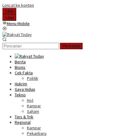
Loncat ke konten
tutup
tutup
Menu Mobile
Pencarian
Berita
Bisnis
Cek Fakta
Politik
Hukrim
Gaya Hidup
Tekno
Hot
Kampar
Saham
Tips & Trik
Regional
Kampar
Pekanbaru