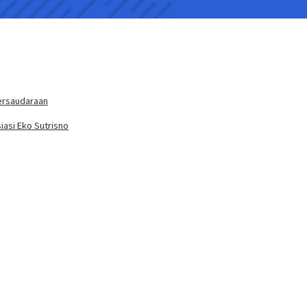
ersaudaraan
iasi Eko Sutrisno