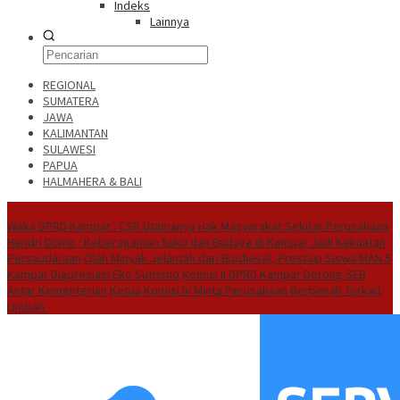
Indeks
Lainnya
REGIONAL
SUMATERA
JAWA
KALIMANTAN
SULAWESI
PAPUA
HALMAHERA & BALI
Hot News
Waka DPRD Kampar : CSR Utamanya Hak Masyarakat Sekitar Perusahaan
Hendri Domo : Keberagaman Suku dan Budaya di Kampar Jadi Kekuatan
Persaudaraan
Olah Minyak Jelantah dari Biodiesel, Prestasi Siswa MAN 5
Kampar Diapresiasi Eko Sutrisno
Komisi II DPRD Kampar Dorong SEB
Antar Kementerian
Ketua Komisi IV Minta Perusahaan Berbenah Terkait
Limbah