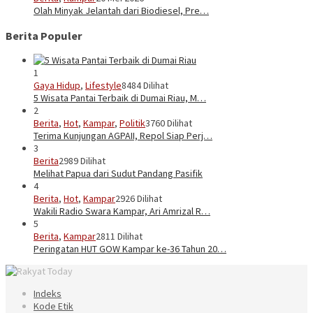
Olah Minyak Jelantah dari Biodiesel, Pre…
Berita Populer
1
Gaya Hidup
,
Lifestyle
8484 Dilihat
5 Wisata Pantai Terbaik di Dumai Riau, M…
2
Berita
,
Hot
,
Kampar
,
Politik
3760 Dilihat
Terima Kunjungan AGPAII, Repol Siap Perj…
3
Berita
2989 Dilihat
Melihat Papua dari Sudut Pandang Pasifik
4
Berita
,
Hot
,
Kampar
2926 Dilihat
Wakili Radio Swara Kampar, Ari Amrizal R…
5
Berita
,
Kampar
2811 Dilihat
Peringatan HUT GOW Kampar ke-36 Tahun 20…
Indeks
Kode Etik