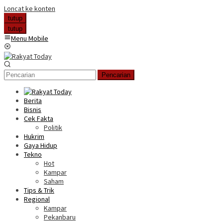
Loncat ke konten
tutup
tutup
Menu Mobile
Pencarian
Berita
Bisnis
Cek Fakta
Politik
Hukrim
Gaya Hidup
Tekno
Hot
Kampar
Saham
Tips & Trik
Regional
Kampar
Pekanbaru