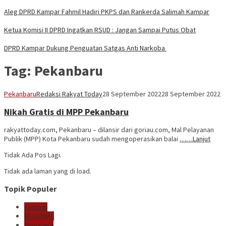
Aleg DPRD Kampar Fahmil Hadiri PKPS dan Rankerda Salimah Kampar
Ketua Komisi II DPRD Ingatkan RSUD : Jangan Sampai Putus Obat
DPRD Kampar Dukung Penguatan Satgas Anti Narkoba
Tag:
Pekanbaru
Pekanbaru
Redaksi Rakyat Today
28 September 2022
28 September 2022
Nikah Gratis di MPP Pekanbaru
rakyattoday.com, Pekanbaru – dilansir dari goriau.com, Mal Pelayanan
Publik (MPP) Kota Pekanbaru sudah mengoperasikan balai
……Lanjut
Tidak Ada Pos Lagi.
Tidak ada laman yang di load.
Topik Populer
Kampar
REGIONAL
Sumatera