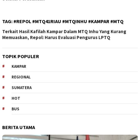
Sutrisno
TAG:
#REPOL #MTQ41RIAU #MTQINHU #KAMPAR #MTQ
Terkait Hasil Kafilah Kampar Dalam MTQ Inhu Yang Kurang
Memuaskan, Repol: Harus Evaluasi Pengurus LPTQ
TOPIK POPULER
KAMPAR
REGIONAL
SUMATERA
HOT
BUS
BERITA UTAMA