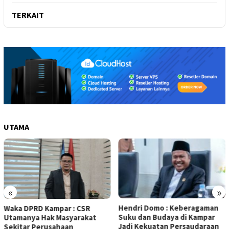
TERKAIT
UTAMA
«
»
Hendri Domo : Keberagaman
Olah Minyak Jelantah dari
Suku dan Budaya di Kampar
Biodiesel, Prestasi Siswa MAN
Jadi Kekuatan Persaudaraan
5 Kampar Diapresiasi Eko