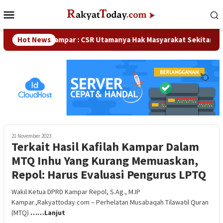
Loncat
Menu
ke
Mobile
konten
ka DPRD Kampar : CSR Utamanya Hak Masyarakat Sekitar Perusa
Hot News
21 November 2023
Terkait Hasil Kafilah Kampar Dalam
MTQ Inhu Yang Kurang Memuaskan,
Repol: Harus Evaluasi Pengurus LPTQ
Wakil Ketua DPRD Kampar Repol, S.Ag., M.IP
Kampar.,Rakyattoday.com – Perhelatan Musabaqah Tilawatil Quran
(MTQ)
……Lanjut