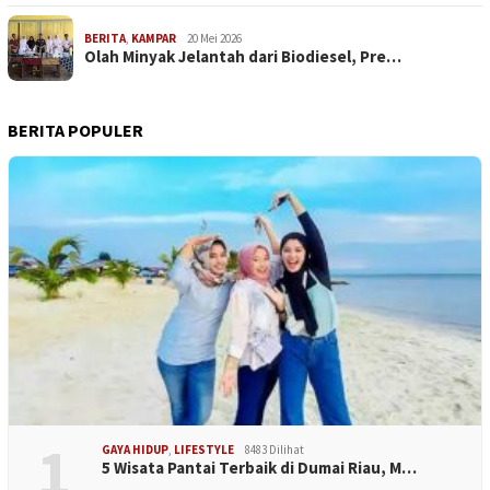
BERITA
,
KAMPAR
20 Mei 2026
Olah Minyak Jelantah dari Biodiesel, Pre…
BERITA POPULER
1
GAYA HIDUP
,
LIFESTYLE
8483 Dilihat
5 Wisata Pantai Terbaik di Dumai Riau, M…