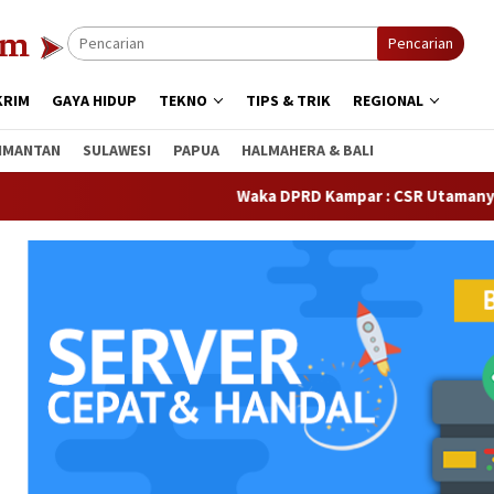
Pencarian
KRIM
GAYA HIDUP
TEKNO
TIPS & TRIK
REGIONAL
IMANTAN
SULAWESI
PAPUA
HALMAHERA & BALI
Waka DPRD Kampar : CSR Utamanya Hak Masy