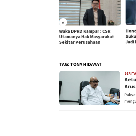
«
Hendri Domo : Keberagaman
Olah
a DPRD Kampar : CSR
Suku dan Budaya di Kampar
Biodi
amanya Hak Masyarakat
Jadi Kekuatan Persaudaraan
MAN 
itar Perusahaan
Sutr
TAG:
TONY HIDAYAT
BERITA
Ketu
Krus
Rakyat
mengu