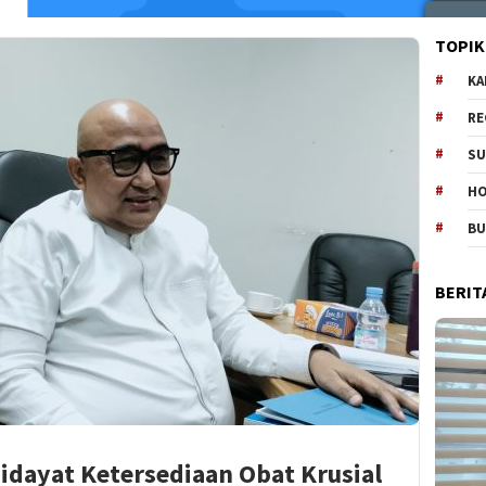
TOPIK
KA
RE
SU
H
B
BERIT
Hidayat Ketersediaan Obat Krusial