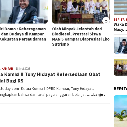
»
BERITA
,
Waka D
 Minyak Jelantah dari
Komisi II DPRD Kampar
Ketua 
Masy
esel, Prestasi Siswa
Dorong SEB Antar
Perus
5 Kampar Diapresiasi Eko
Kementerian
Terka
isno
,
KAMPAR
Redaksi
18 Mei 2026
a Komisi II Tony Hidayat Ketersediaan Obat
Rakyat
Today
ial Bagi RS
BERIT
today.com -Ketua Komisi II DPRD Kampar, Tony Hidayat,
ngkapkan bahwa dari total pagu anggaran belanja
……Lanjut