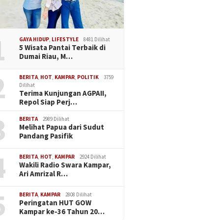
1
GAYA HIDUP
,
LIFESTYLE
8481 Dilihat
5 Wisata Pantai Terbaik di
Dumai Riau, M…
2
BERITA
,
HOT
,
KAMPAR
,
POLITIK
3759
Dilihat
Terima Kunjungan AGPAII,
Repol Siap Perj…
3
BERITA
2989 Dilihat
Melihat Papua dari Sudut
Pandang Pasifik
4
BERITA
,
HOT
,
KAMPAR
2924 Dilihat
Wakili Radio Swara Kampar,
Ari Amrizal R…
5
BERITA
,
KAMPAR
2808 Dilihat
Peringatan HUT GOW
Kampar ke-36 Tahun 20…