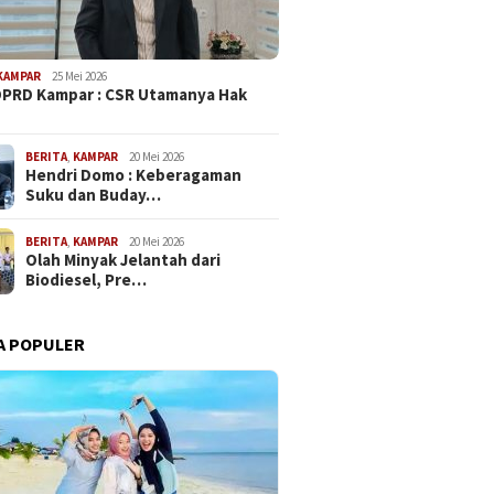
KAMPAR
25 Mei 2026
PRD Kampar : CSR Utamanya Hak
Ketua Komisi II Tony Hidayat
Komisi IV Minta
Polemik
…
Ketersediaan Obat Krusial
ahaan Berbenah
Perusah
Bagi RS
it Limbah
Tawarka
BERITA
,
KAMPAR
20 Mei 2026
Hendri Domo : Keberagaman
Suku dan Buday…
BERITA
,
KAMPAR
20 Mei 2026
Olah Minyak Jelantah dari
Biodiesel, Pre…
A POPULER