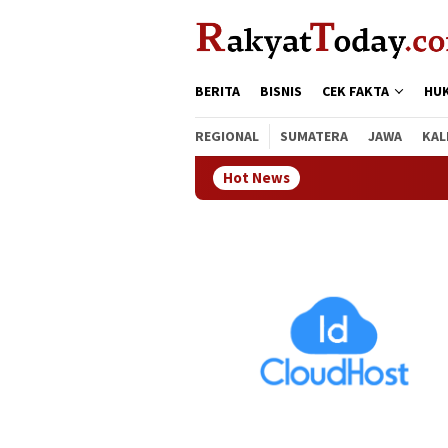
Loncat
tutup
ke
konten
BERITA
BISNIS
CEK FAKTA
HU
REGIONAL
SUMATERA
JAWA
KAL
Hot News